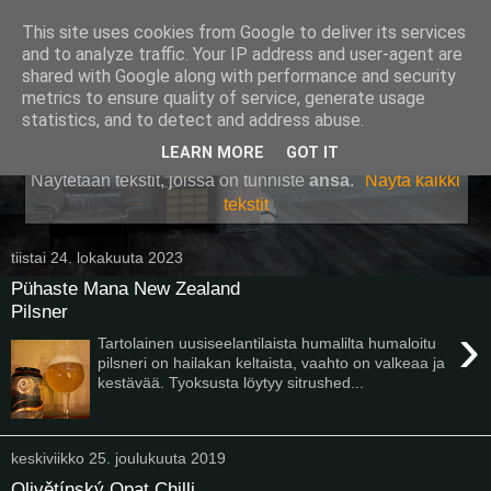
This site uses cookies from Google to deliver its services
Pullollinen
and to analyze traffic. Your IP address and user-agent are
shared with Google along with performance and security
metrics to ensure quality of service, generate usage
statistics, and to detect and address abuse.
▼
LEARN MORE
GOT IT
Näytetään tekstit, joissa on tunniste
ansa
.
Näytä kaikki
tekstit
tiistai 24. lokakuuta 2023
Pühaste Mana New Zealand
Pilsner
›
Tartolainen uusiseelantilaista humalilta humaloitu
pilsneri on hailakan keltaista, vaahto on valkeaa ja
kestävää. Tyoksusta löytyy sitrushed...
keskiviikko 25. joulukuuta 2019
Olivětínský Opat Chilli