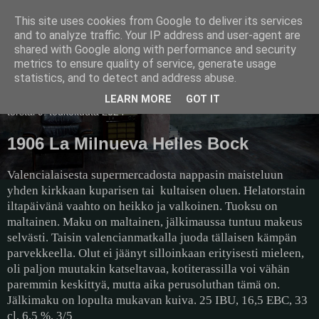
This site uses cookies from Google to deliver its services
Pullollinen
and to analyze traffic. Your IP address and user-agent are
shared with Google along with performance and security
metrics to ensure quality of service, generate usage
statistics, and to detect and address abuse.
▼
LEARN MORE
GOT IT
torstai 9. toukokuuta 2024
1906 La Milnueva Helles Bock
Valencialaisesta supermercadosta nappasin maisteluun
yhden kirkkaan kuparisen tai
kultaisen oluen. Helatorstain
iltapäivänä vaahto on heikko ja valkoinen. Tuoksu on
maltainen. Maku on maltainen, jälkimaussa tuntuu makeus
selvästi. Taisin valencianmatkalla juoda tällaisen kämpän
parvekkeella. Olut ei jäänyt silloinkaan erityisesti mieleen,
oli paljon muutakin katseltavaa, kotiterassilla voi vähän
paremmin keskittyä, mutta aika perusoluthan tämä on.
Jälkimaku on lopulta mukavan kuiva. 25 IBU, 16,5 EBC, 33
cl, 6,5 %, 3/5