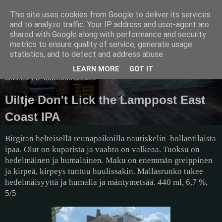
This site uses cookies from Google to deliver its services
Pullollinen
and to analyze traffic. Your IP address and user-agent are
shared with Google along with performance and security
metrics to ensure quality of service, generate usage
statistics, and to detect and address abuse.
▼
LEARN MORE
GOT IT
lauantai 25. toukokuuta 2024
Uiltje Don't Lick the Lamppost East
Coast IPA
Birgitan helteisellä reunapaikoilla nautiskelin
hollantilaista
ipaa. Olut on kuparista ja vaahto on valkeaa. Tuoksu on
hedelmäinen ja humalainen. Maku on enemmän greippinen
ja kirpeä, kirpeys tuntuu huulissakin. Mallasrunko tukee
hedelmäisyyttä ja humalia ja mäntymetsää. 440 ml, 6,7 %,
5/5