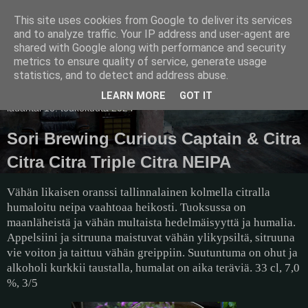
This site uses cookies from Google to deliver its services
Pullollinen
and to analyze traffic. Your IP address and user-agent are
shared with Google along with performance and security
metrics to ensure quality of service, generate usage
statistics, and to detect and address abuse.
▼
LEARN MORE
GOT IT
lauantai 18. toukokuuta 2024
Sori Brewing Curious Captain & Citra
Citra Citra Triple Citra NEIPA
Vähän likaisen oranssi tallinnalainen kolmella citralla
humaloitu neipa vaahtoaa heikosti. Tuoksussa on
maanläheistä ja vähän multaista hedelmäisyyttä ja humalia.
Appelsiini ja sitruuna maistuvat vähän ylikypsiltä, sitruuna
vie voiton ja taittuu vähän greippiin. Suutuntuma on ohut ja
alkoholi kurkkii taustalla, humalat on aika teräviä. 33 cl, 7,0
%, 3/5