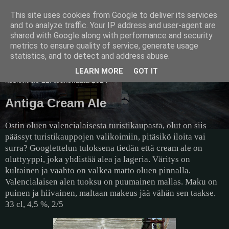
This site uses cookies from Google to deliver its services
Pullollinen
and to analyze traffic. Your IP address and user-agent are
shared with Google along with performance and security
metrics to ensure quality of service, generate usage
statistics, and to detect and address abuse.
▼
LEARN MORE
GOT IT
keskiviikko 22. toukokuuta 2024
Antiga Cream Ale
Ostin oluen valencialaisesta turistikaupasta, olut on siis
päässyt turistikauppojen valikoimiin, pitäsikö iloita vai
surra? Googlettelun tuloksena tiedän että cream ale on
oluttyyppi, joka yhdistää alea ja lageria. Väritys on
kultainen ja vaahto on valkea matto oluen pinnalla.
Valencialaisen alen tuoksu on puumainen mallas. Maku on
puinen ja hiivainen, maltaan makeus jää vähän sen taakse.
33 cl, 4,5 %, 2/5