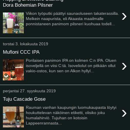
Dora Bohemian Pilsner
›
Viikon työputki päättyi saunaoluseen takaterassilla.
Melkein naapurista, eli Akaasta maailmalle
ponnistaneen panimom pilsneri kuohuaa todell...
torstai 3. lokakuuta 2019
Mufloni CCC IPA
›
Porilaisen panimon IPA on kolmen C:n IPA. Oluen
isoveljellä on viisi C:tä. Isoveliolut on pitkään ollut
vakio-ostos, kun sen on Alkon hyllyl...
perjantai 27. syyskuuta 2019
Tuju Cascade Gose
›
Rauman vanhan kaupungin luomukaupasta löytyi
houkuttelevan näköinen etiketti, olisiko joku
humalahirviö. Tujuhan on kotoisin
Lappeenrannasta...