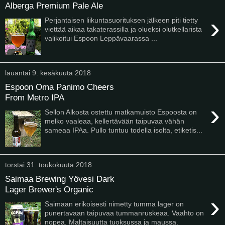
Alberga Premium Pale Ale
›
Perjantaisen liikuntasuorituksen jälkeen piti tietty
viettää aikaa takaterassilla ja olueksi olutkellarista
valikoitui Espoon Leppävaarassa ...
lauantai 9. kesäkuuta 2018
Espoon Oma Panimo Cheers
From Metro IPA
›
Sellon Alkosta ostettu matkamuisto Espoosta on
melko vaaleaa, kellertävään taipuvaa vähän
sameaa IPAa. Pullo tuntuu todella isolta, etiketis...
torstai 31. toukokuuta 2018
Saimaa Brewing Yövesi Dark
Lager Brewer's Organic
›
Saimaan erikoisesti nimetty tumma lager on
punertavaan taipuvaa tummanruskeaa. Vaahto on
nopea. Maltaisuutta tuoksussa ja maussa.