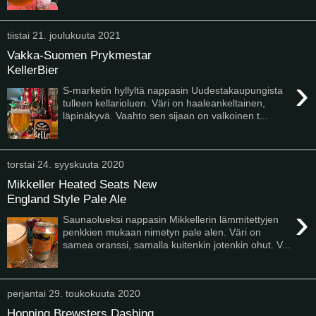
tiistai 21. joulukuuta 2021
Vakka-Suomen Prykmestar
KellerBier
›
S-marketin hyllyltä nappasin Uudestakaupungista
tulleen kellarioluen. Väri on haaleankeltainen,
läpinäkyvä. Vaahto sen sijaan on valkoinen t...
torstai 24. syyskuuta 2020
Mikkeller Heated Seats New
England Style Pale Ale
›
Saunaolueksi nappasin Mikkellerin lämmitettyjen
penkkien mukaan nimetyn pale alen. Väri on
samea oranssi, samalla kuitenkin jotenkin ohut. V...
perjantai 29. toukokuuta 2020
Hopping Brewsters Dashing