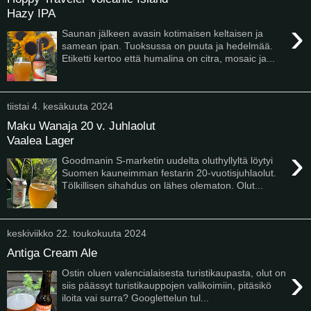
Hazy IPA
›
Saunan jälkeen avasin kotimaisen keltaisen ja
samean ipan. Tuoksussa on puuta ja hedelmää.
Etiketti kertoo että humalina on citra, mosaic ja...
tiistai 4. kesäkuuta 2024
Maku Wanaja 20 v. Juhlaolut
Vaalea Lager
›
Goodmanin S-marketin uudelta oluthyllyltä löytyi
Suomen kauneimman festarin 20-vuotisjuhlaolut.
Tölkillisen sihahdus on lähes olematon. Olut...
keskiviikko 22. toukokuuta 2024
Antiga Cream Ale
›
Ostin oluen valencialaisesta turistikaupasta, olut on
siis päässyt turistikauppojen valikoimiin, pitäsikö
iloita vai surra? Googlettelun tul...