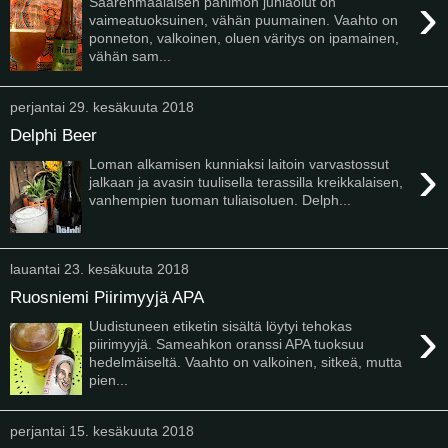
›
Saarenmaalaisen panimon juhlaolut on
vaimeatuoksuinen, vähän puumainen. Vaahto on
ponneton, valkoinen, oluen väritys on ipamainen,
vähän sam...
perjantai 29. kesäkuuta 2018
Delphi Beer
›
Loman alkamisen kunniaksi laitoin varvastossut
jalkaan ja avasin tuulisella terassilla kreikkalaisen,
vanhempien tuoman tuliaisoluen. Delph...
lauantai 23. kesäkuuta 2018
Ruosniemi Piirimyyjä APA
›
Uudistuneen etiketin sisältä löytyi tehokas
piirimyyjä. Sameahkon oranssi APA tuoksuu
hedelmäiseltä. Vaahto on valkoinen, sitkeä, mutta
pien...
perjantai 15. kesäkuuta 2018