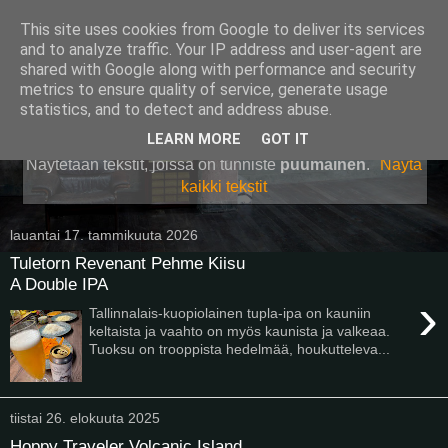
This site uses cookies from Google to deliver its services
Pullollinen
and to analyze traffic. Your IP address and user-agent are
shared with Google along with performance and security
metrics to ensure quality of service, generate usage
statistics, and to detect and address abuse.
▼
LEARN MORE
GOT IT
Näytetään tekstit, joissa on tunniste
puumainen
.
Näytä
kaikki tekstit
lauantai 17. tammikuuta 2026
Tuletorn Revenant Pehme Kiisu
A Double IPA
›
Tallinnalais-kuopiolainen tupla-ipa on kauniin
keltaista ja vaahto on myös kaunista ja valkeaa.
Tuoksu on trooppista hedelmää, houkutteleva...
tiistai 26. elokuuta 2025
Hoppy Traveler Volcanic Island