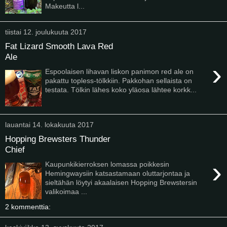
Makeutta l...
tiistai 12. joulukuuta 2017
Fat Lizard Smooth Lava Red
Ale
›
Espoolaisen lihavan liskon panimon red ale on
pakattu topless-tölkkiin. Pakkohan sellaista on
testata. Tölkin lähes koko yläosa lähtee korkk...
lauantai 14. lokakuuta 2017
Hopping Brewsters Thunder
Chief
›
Kaupunkikierroksen lomassa poikkesin
Hemingwaysiin katsastamaan oluttarjontaa ja
sieltähän löytyi akaalaisen Hopping Brewstersin
valikoimaa ...
2 kommenttia: