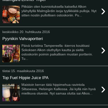
›
Pitkään olen kunnioituksella katsellut Alkon
ylähyllyllä Malmgårdin isoja tyylikkäitä pulloja. Nyt
sitten nostin pullollisen ostoskoriin. Pu...
keskiviikko 20. huhtikuuta 2016
Pyynikin Vahvaportteri
›
Päivä turistina Tampereella -kierros koukkasi
Sokoksen Alkon oluthyllyn kautta ja sieltä
ostoskoriin poimin paikallisen mustan portterin.
Tu...
tiistai 15. maaliskuuta 2016
Top Fuel Hippie Juice IPA
›
Maistoin kerran tätä hippimehua ravintola
Siltasessa, Helsingin Kalliossa. Jäi kyllä niin hyvä
mielikuva oluesta. Nyt samaa olutta sai Alkos...