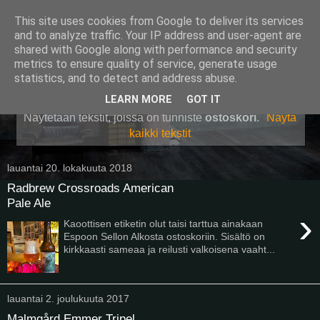
This site uses cookies from Google to deliver its services
Pullollinen
and to analyze traffic. Your IP address and user-agent are
shared with Google along with performance and security
metrics to ensure quality of service, generate usage
statistics, and to detect and address abuse.
▼
LEARN MORE
GOT IT
Näytetään tekstit, joissa on tunniste
ostoskori
.
Näytä
kaikki tekstit
lauantai 20. lokakuuta 2018
Radbrew Crossroads American
Pale Ale
›
Kaoottisen etiketin olut taisi tarttua ainakaan
Espoon Sellon Alkosta ostoskoriin. Sisältö on
kirkkaasti sameaa ja reilusti valkoisena vaaht...
lauantai 2. joulukuuta 2017
Malmgård Emmer Tripel