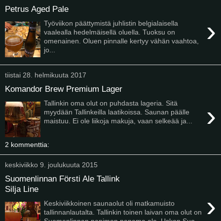
Petrus Aged Pale
›
Työviikon päättymistä juhlistin belgialaisella
vaalealla hedelmäisellä oluella. Tuoksu on
omenainen. Oluen pinnalle kertyy vähän vaahtoa,
jo...
tiistai 28. helmikuuta 2017
Komandor Brew Premium Lager
Tallinkin oma olut on puhdasta lageria. Sitä
›
myydään Tallinkeilla laatikoissa. Saunan päälle
maistuu. Ei ole liikoja makuja, vaan selkeää ja...
2 kommenttia:
keskiviikko 9. joulukuuta 2015
Suomenlinnan Försti Ale Tallink
Silja Line
›
Keskiviikkoinen saunaolut oli matkamuisto
tallinnanlautalta. Tallinkin toinen laivan oma olut on
Suomenlinnan panimon panema ale. Uskon Suo...