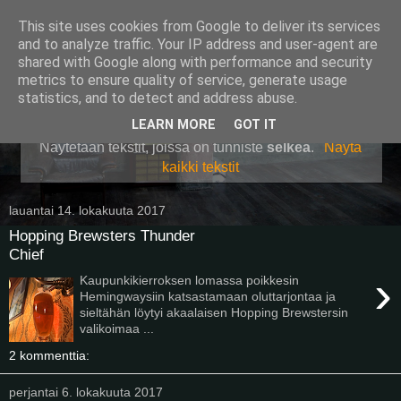
This site uses cookies from Google to deliver its services
Pullollinen
and to analyze traffic. Your IP address and user-agent are
shared with Google along with performance and security
metrics to ensure quality of service, generate usage
statistics, and to detect and address abuse.
▼
LEARN MORE
GOT IT
Näytetään tekstit, joissa on tunniste
selkeä
.
Näytä
kaikki tekstit
lauantai 14. lokakuuta 2017
Hopping Brewsters Thunder
Chief
›
Kaupunkikierroksen lomassa poikkesin
Hemingwaysiin katsastamaan oluttarjontaa ja
sieltähän löytyi akaalaisen Hopping Brewstersin
valikoimaa ...
2 kommenttia:
perjantai 6. lokakuuta 2017