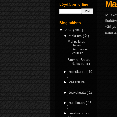
Ma
Löydä pullollinen
Muskott
iltakäv
Blogiarkisto
väritys
▼
2026
( 107 )
maustei
▼
elokuuta
( 2 )
Mahrs Bräu
Helles
Bamberger
Vollbier
Bruman Babau
Schwarzbier
►
heinäkuuta
( 19
)
►
kesäkuuta
( 16
)
►
toukokuuta
( 12
)
►
huhtikuuta
( 16
)
►
maaliskuuta
(