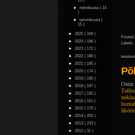
13 )
►
helmikuuta
( 14
)
►
tammikuuta
(
15 )
►
2025
( 169 )
Posted
►
2024
( 186 )
Labels:
►
2023
( 172 )
►
2022
( 180 )
keskivi
►
2021
( 185 )
Põh
►
2020
( 174 )
►
2019
( 190 )
Ostin
►
2018
( 197 )
Tallin
►
2017
( 192 )
suklaa
►
2016
( 161 )
humal
►
2015
( 170 )
liköö
►
2014
( 202 )
►
2013
( 233 )
►
2012
( 31 )