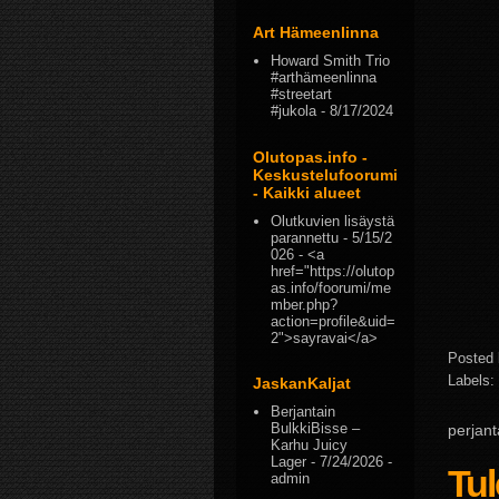
Art Hämeenlinna
Howard Smith Trio
#arthämeenlinna
#streetart
#jukola
- 8/17/2024
Olutopas.info -
Keskustelufoorumi
- Kaikki alueet
Olutkuvien lisäystä
parannettu
- 5/15/2
026
- <a
href="https://olutop
as.info/foorumi/me
mber.php?
action=profile&uid=
2">sayravai</a>
Posted
Labels:
JaskanKaljat
Berjantain
BulkkiBisse –
perjant
Karhu Juicy
Lager
- 7/24/2026
-
Tul
admin