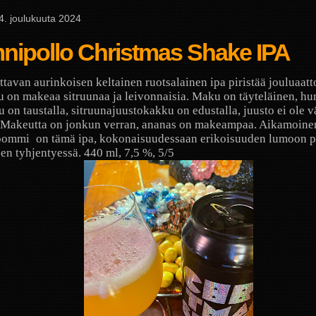
 24. joulukuuta 2024
nipollo Christmas Shake IPA
ttavan aurinkoisen keltainen ruotsalainen ipa piristää jouluaatt
 on makeaa sitruunaa ja leivonnaisia. Maku on täyteläinen, h
u on taustalla, sitruunajuustokakku on edustalla, juusto ei ole v
. Makeutta on jonkun verran, ananas on makeampaa. Aikamoine
pommi
on tämä ipa, kokonaisuudessaan erikoisuuden lumoon 
isen tyhjentyessä. 440 ml, 7,5 %, 5/5