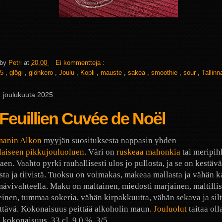
 by
Petri
at
20.00
Ei kommentteja :
5
,
glögi
,
glönkero
,
Joulu
,
Kopli
,
mauste
,
sakea
,
smoothie
,
sour
,
Tallinn
 2. joulukuuta 2025
 Feuillien Cuvée de Noël
anin Alkon
myyjän suosituksesta nappasin yhden
laiseen pikkujouluoluen
. Väri on
ruskeaa mahonkia
tai meripih
aen. Vaahto pyrki rauhallisesti ulos jo pullosta, ja se on kestäv
sta ja tiivistä. Tuoksu on voimakas, makeaa mallasta ja vähän k
ävivahteella. Maku on maltainen, miedosti marjainen, maltillis
inen, tummaa sokeria, vähän kirpakkuutta, vähän sekava ja silt
ttävä. Kokonaisuus peittää alkoholin maun.
Jouluolut
taitaa oll
 kokonaisuus. 33 cl, 9,0 %, 3/5