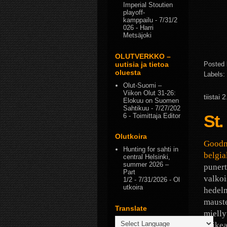
Imperial Stoutien
playoff-
kamppailu
- 7/31/2
026
- Harri
Metsäjoki
OLUTVERKKO –
uutisia ja tietoa
Posted
oluesta
Labels:
Olut-Suomi –
Viikon Olut 31-26:
tiistai
Elokuu on Suomen
Sahtikuu
- 7/27/202
St.
6
- Toimittaja Editor
Olutkoira
Goodm
Hunting for sahti in
belgia
central Helsinki,
summer 2026 –
punert
Part
valkoi
1/2
- 7/31/2026
- Ol
utkoira
hedelm
mauste
Translate
mielly
vaikea