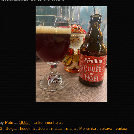
 by
Petri
at
19.09
Ei kommentteja :
3
,
Belgia
,
hedelmä
,
Joulu
,
mallas
,
marja
,
Meripihka
,
sekava
,
vaikea