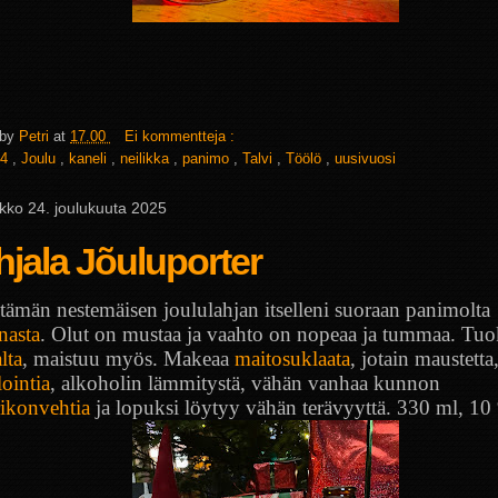
 by
Petri
at
17.00
Ei kommentteja :
4
,
Joulu
,
kaneli
,
neilikka
,
panimo
,
Talvi
,
Töölö
,
uusivuosi
ikko 24. joulukuuta 2025
jala Jõuluporter
 tämän nestemäisen joululahjan itselleni suoraan panimolta
nasta
. Olut on mustaa ja vaahto on nopeaa ja tummaa. Tu
lta
, maistuu myös. Makeaa
maitosuklaata
, jotain maustetta
ointia
, alkoholin lämmitystä, vähän vanhaa kunnon
rikonvehtia
ja lopuksi löytyy vähän terävyyttä. 330 ml, 10