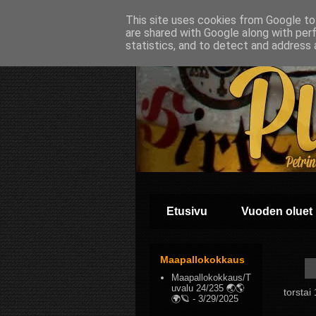
This site uses cookies from Google to 
are shared with Google along with per
statistics, and to detect and address 
Etusivu
Vuoden oluet
Maapallokokkaus
Maapallokokkaus/T
uvalu 24/235 🌏🌎
torstai
🌍🪐
- 3/29/2025