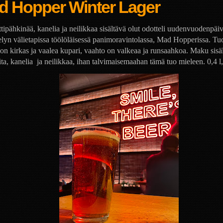
d Hopper Winter Lager
ipähkinää, kanelia ja neilikkaa sisältävä olut odotteli uudenvuodenpäi
elyn välietapissa töölöläisessä panimoravintolassa, Mad Hopperissa. Tuo
 on kirkas ja vaalea kupari, vaahto on valkeaa ja runsaahkoa. Maku sisä
ta, kanelia
ja neilikkaa, ihan talvimaisemaahan tämä tuo mieleen. 0,4 l