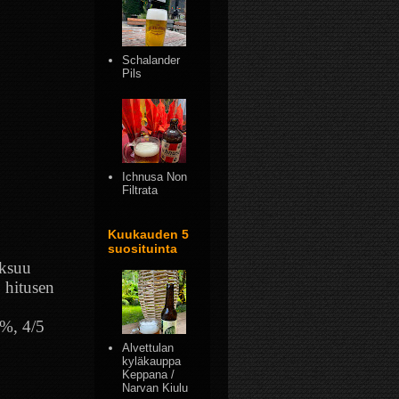
Schalander
Pils
Ichnusa Non
Filtrata
Kuukauden 5
suosituinta
oksuu
, hitusen
 %, 4/5
Alvettulan
kyläkauppa
Keppana /
Narvan Kiulu