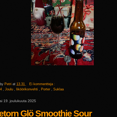
 by
Petri
at
13.31
Ei kommentteja :
4
,
Joulu
,
liköörikonvehti
,
Porter
,
Suklaa
ai 19. joulukuuta 2025
etorn Glö Smoothie Sour