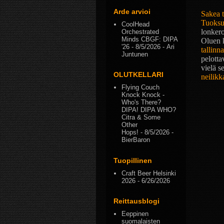
Arde arvioi
Sakea 
Tuoksu
CoolHead
lonker
Orchestrated
Minds CBGF: DIPA
Oluen k
'26
- 8/5/2026
- Ari
tallinn
Juntunen
pelotta
vielä 
OLUTKELLARI
neilikk
Flying Couch
Knock Knock -
Who's There?
DIPA! DIPA WHO?
Citra & Some
Other
Hops!
- 8/5/2026
-
BierBaron
Tuopillinen
Craft Beer Helsinki
2026
- 6/26/2026
Reittausblogi
Eeppinen
suomalaisten