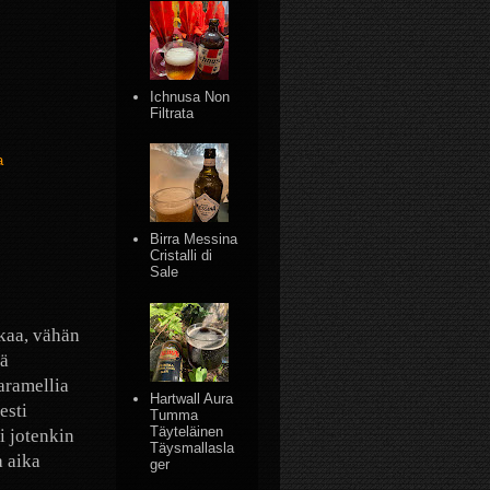
Ichnusa Non
Filtrata
a
Birra Messina
Cristalli di
Sale
kaa, vähän
ää
aramellia
Hartwall Aura
esti
Tumma
Täyteläinen
i jotenkin
Täysmallasla
a aika
ger