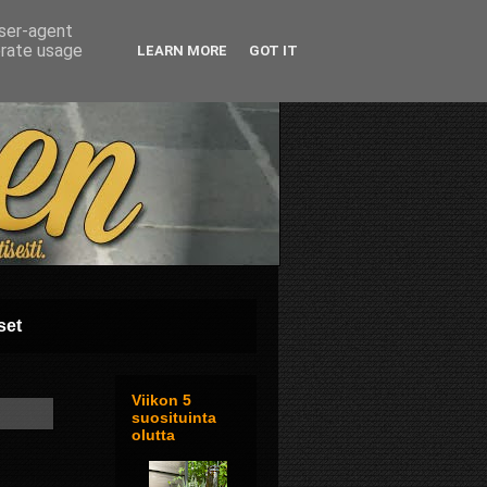
user-agent
erate usage
LEARN MORE
GOT IT
set
Viikon 5
suosituinta
olutta