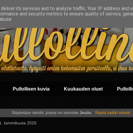
deliver its services and to analyze traffic. Your IP address and 
formance and security metrics to ensure quality of service, gen
abuse.
Pullollisen kuvia
Kuukauden oluet
Pullolli
Näytetään tekstit, joissa on tunniste
Joulu
.
Näytä kaikki tekstit
 1. tammikuuta 2026