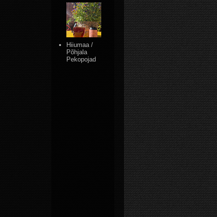
Hiiumaa /
Põhjala
Pekopojad