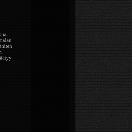
ona.
umalan
ähiten
n
päätyy