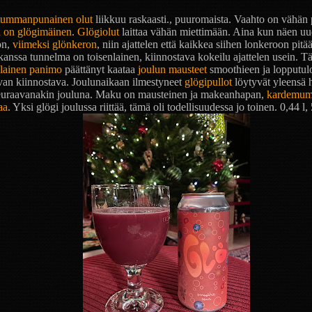
tummanpunainen olut
liikkuu raskaasti., puuromaista. Vaahto on vähän 
 on glögimäinen
.
Glögiolut
laittaa vähän miettimään. Aina kun näen u
on,
viimeksi glönkeron
, niin ajattelen että kaikkea siihen lonkeroon pitää
anssa tunnelma on toisenlainen, kiinnostava kokeilu ajattelen usein. T
alainen panimo
päättänyt kaataa
joulun mausteet
smoothieen ja lopputul
van kiinnostava. Joulunaikaan ilmestyneet
glögipullot
löytyvät yleensä h
seuraavanakin jouluna. Maku on mausteinen ja makeanhapan,
kardemu
aa
. Yksi glögi joulussa riittää, tämä oli todellisuudessa jo toinen. 0,44 l,