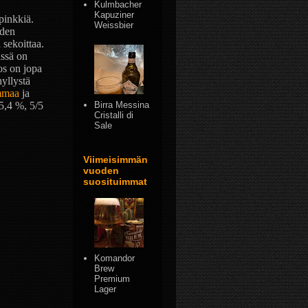
Kulmbacher
Kapuziner
pinkkiä.
Weissbier
uden
 sekoittaa.
ässä on
os on jopa
yllystä
mmaa
ja
 5,4 %, 5/5
Birra Messina
Cristalli di
Sale
Viimeisimmän
vuoden
suosituimmat
Komandor
Brew
Premium
Lager