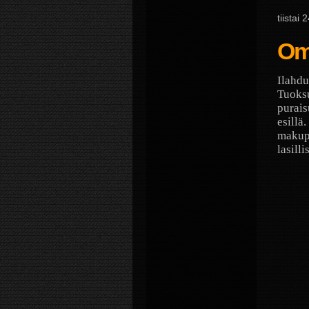
tiistai
Om
Ilahdu
Tuoksu
purais
esillä
maku
lasill