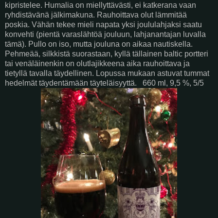
kipristelee. Humalia on miellyttävästi, ei katkerana vaan
ryhdistävänä jälkimakuna. Rauhoittava olut lämmitää
poskia. Vähän tekee mieli napata yksi joululahjaksi saatu
konvehti (pientä varaslähtöä jouluun, lahjanantajan luvalla
tämä). Pullo on iso, mutta jouluna on aikaa nautiskella.
Pehmeää, silkkistä suorastaan, kyllä tällainen baltic portteri
tai venäläinenkin on olutlajikkeena aika rauhoittava ja
tietyllä tavalla täydellinen. Lopussa mukaan astuvat tummat
hedelmät täydentämään täyteläisyyttä. 660 ml, 9,5 %, 5/5