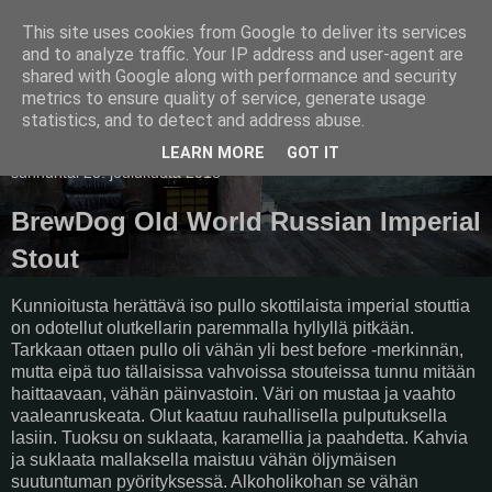
This site uses cookies from Google to deliver its services
Pullollinen
and to analyze traffic. Your IP address and user-agent are
shared with Google along with performance and security
metrics to ensure quality of service, generate usage
statistics, and to detect and address abuse.
▼
LEARN MORE
GOT IT
sunnuntai 23. joulukuuta 2018
BrewDog Old World Russian Imperial
Stout
Kunnioitusta herättävä iso pullo skottilaista imperial stouttia
on odotellut olutkellarin paremmalla hyllyllä pitkään.
Tarkkaan ottaen pullo oli vähän yli best before -merkinnän,
mutta eipä tuo tällaisissa vahvoissa stouteissa tunnu mitään
haittaavaan, vähän päinvastoin. Väri on mustaa ja vaahto
vaaleanruskeata. Olut kaatuu rauhallisella pulputuksella
lasiin. Tuoksu on suklaata, karamellia ja paahdetta. Kahvia
ja suklaata mallaksella maistuu vähän öljymäisen
suutuntuman pyörityksessä. Alkoholikohan se vähän