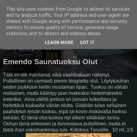
This site uses cookies from Google to deliver its services
Pullollinen
and to analyze traffic. Your IP address and user-agent are
shared with Google along with performance and security
metrics to ensure quality of service, generate usage
statistics, and to detect and address abuse.
▼
LEARN MORE
GOT IT
maanantai 10. joulukuuta 2018
Emendo Saunatuoksu Olut
Tätä en ole maistanut, eikä vaahtoakaan näkynyt.
Pullollinen on varmasti pienin blogitettu olut. Löylykauhan
veden joukkoon heitin muutaman tipan. Tuoksu on vähän
maltainen, mutta kääntyy pian makeaksi hedelmäiseksi
esteriksi. Aina välillä jonkun on jossain kokeiltava ja
heitettävä kiukaalle vähän olutta. Siitähän tulee sellainen
paahdetun leivän tuoksu, eipä se kovin mukavalta tuoksu
sekään. Ei tämä olut-tuoksu nyt oikein siltäkään tunnu.
Onhan tämä erikoinen ja kiinnostava pullollinen, mutta ei
tästä ihan vakiohankintaa tule. Kiitoksia Turusille. 10 ml, 1/5