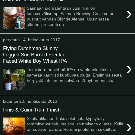
›
Saimaan juomatehtaan uusi nimi on
kansainvälisempi Saimaa Brewing Co ja se on
uusinut vanhan Blonde Alensa. Uusinnassa
alkoholiprosentti on ...
perjantai 14. heinäkuuta 2017
Flying Dutchman Skinny
Legged Sun Burned Freckle
Faced White Boy Wheat IPA
›
Toimistorotan vehnä-IPA on vaaleankeltaista
sameaa kauniisti kuohuvaa olutta. Ensimmäisestä
hörpystä lähtien on selvää että nyt on onnistutt...
lauantai 20. huhtikuuta 2013
Innis & Guinn Rum Finish
Skotlantilainen Erikoisolut, jota kypsytelty
›
rommitynnyrissä, maistuu rommiselta oluelta. Kyllä
on sopivan pahaa. Rommi ja oluthan sekoittuu...