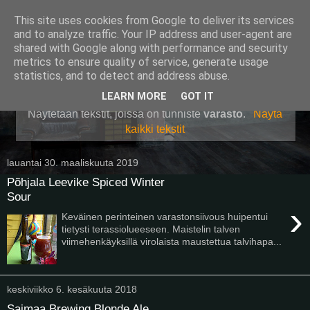
This site uses cookies from Google to deliver its services
Pullollinen
and to analyze traffic. Your IP address and user-agent are
shared with Google along with performance and security
metrics to ensure quality of service, generate usage
statistics, and to detect and address abuse.
▼
LEARN MORE
GOT IT
Näytetään tekstit, joissa on tunniste
varasto
.
Näytä
kaikki tekstit
lauantai 30. maaliskuuta 2019
Põhjala Leevike Spiced Winter
Sour
›
Keväinen perinteinen varastonsiivous huipentui
tietysti terassiolueeseen. Maistelin talven
viimehenkäyksillä virolaista maustettua talvihapa...
keskiviikko 6. kesäkuuta 2018
Saimaa Brewing Blonde Ale