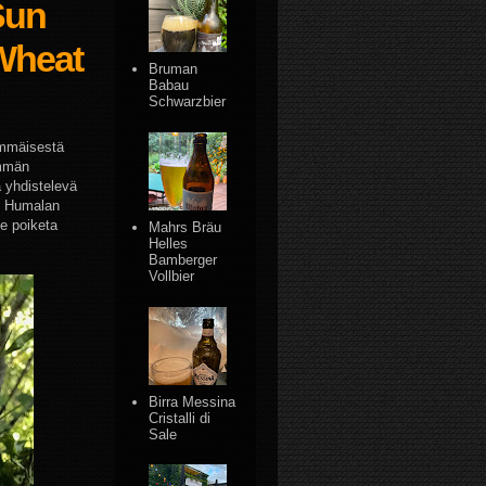
Sun
Wheat
Bruman
Babau
Schwarzbier
immäisestä
emmän
a yhdistelevä
i. Humalan
ee poiketa
Mahrs Bräu
Helles
Bamberger
Vollbier
Birra Messina
Cristalli di
Sale