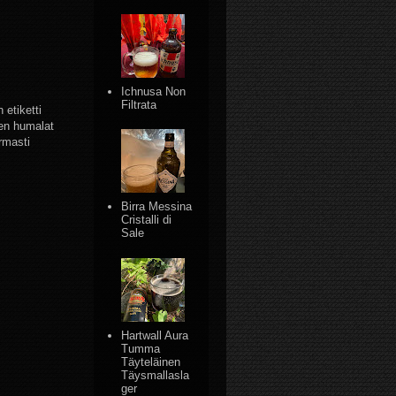
Ichnusa Non
Filtrata
etiketti
ten humalat
rmasti
Birra Messina
Cristalli di
Sale
Hartwall Aura
Tumma
Täyteläinen
Täysmallasla
ger