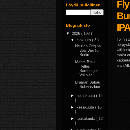
Fl
Löydä pullollinen
Bu
IP
Blogiarkisto
▼
2026
( 108 )
Toimist
▼
elokuuta
( 3 )
hörpyst
Neulich Original
witbieri
Das Bier für
Berlin
maku on
katkeru
Mahrs Bräu
pian Al
Helles
Bamberger
Vollbier
Bruman Babau
Schwarzbier
►
heinäkuuta
( 19
)
►
kesäkuuta
( 16
)
►
toukokuuta
( 12
)