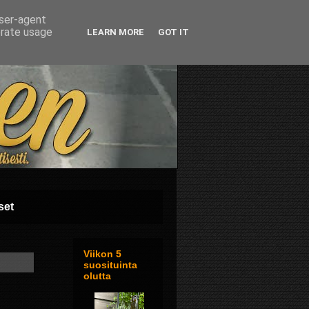
user-agent
erate usage
LEARN MORE
GOT IT
set
Viikon 5
suosituinta
olutta