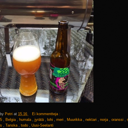
 by
Petri
at
15.16
Ei kommentteja :
5
,
Belgia
,
humala
,
jyrätä
,
lohi
,
meri
,
Muurikka
,
nektari
,
norja
,
oranssi
,
us
,
Tanska
,
todo
,
Uusi-Seelanti