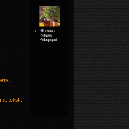
Hiiumaa /
Põhjala
Pekopojad
sakka
,
t tekstit