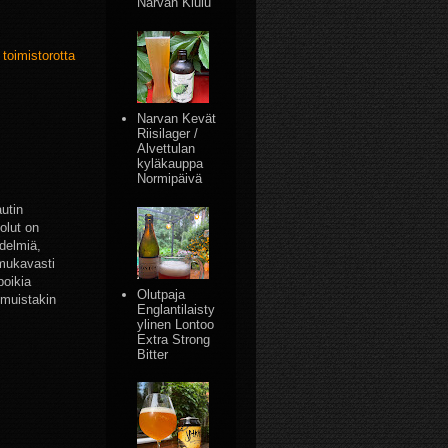
Narvan Kiulu
,
toimistorotta
Narvan Kevät
Riisilager /
Alvettulan
kyläkauppa
Normipäivä
utin
olut on
delmiä,
 mukavasti
poikia
Olutpaja
 muistakin
Englantilaisty
ylinen Lontoo
Extra Strong
Bitter