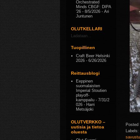
Orchestrated
Minds CBGF: DIPA
'26
- 8/5/2026
- Ari
Juntunen
OLUTKELLARI
Ladataan...
Tuopillinen
Craft Beer Helsinki
2026
- 6/26/2026
Reittausblogi
Eeppinen
suomalaisten
Imperial Stoutien
playoff-
kamppailu
- 7/31/2
026
- Harri
Metsäjoki
OLUTVERKKO –
Posted
uutisia ja tietoa
Labels:
oluesta
savust