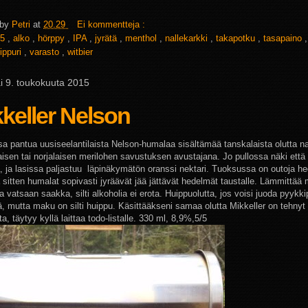
 by
Petri
at
20.29
Ei kommentteja :
5
,
alko
,
hörppy
,
IPA
,
jyrätä
,
menthol
,
nallekarkki
,
takapotku
,
tasapaino
ippuri
,
varasto
,
witbier
i 9. toukokuuta 2015
keller Nelson
sa pantua uusiseelantilaista Nelson-humalaa sisältämää tanskalaista olutta na
isen tai norjalaisen merilohen savustuksen avustajana. Jo pullossa näki että 
 ja lasissa paljastuu läpinäkymätön oranssi nektari. Tuoksussa on outoja he
sitten humalat sopivasti jyräävät jää jättävät hedelmät taustalle. Lämmittää
ja vatsaan saakka, silti alkoholia ei erota. Huippuolutta, jos voisi juoda pyykki
, mutta maku on silti huippu. Käsittääkseni samaa olutta Mikkeller on tehnyt
a, täytyy kyllä laittaa todo-listalle. 330 ml, 8,9%,5/5