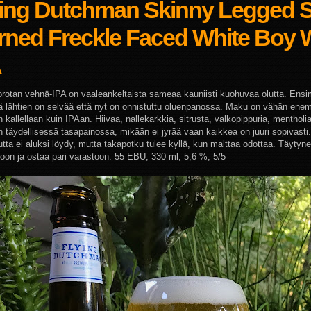
ying Dutchman Skinny Legged 
rned Freckle Faced White Boy 
A
orotan vehnä-IPA on vaaleankeltaista sameaa kauniisti kuohuvaa olutta. Ens
ä lähtien on selvää että nyt on onnistuttu oluenpanossa. Maku on vähän en
in kallellaan kuin IPAan. Hiivaa, nallekarkkia, sitrusta, valkopippuria, mentholi
 täydellisessä tasapainossa, mikään ei jyrää vaan kaikkea on juuri sopivast
utta ei aluksi löydy, mutta takapotku tulee kyllä, kun malttaa odottaa. Täytyn
koon ja ostaa pari varastoon. 55 EBU, 330 ml, 5,6 %, 5/5