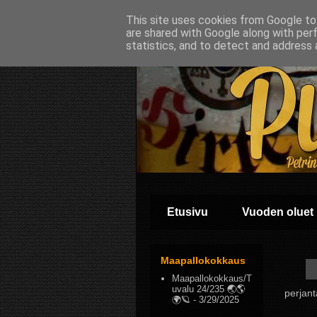
This site uses cookies from Google to 
are shared with Google along with per
statistics, and to detect and address 
Etusivu
Vuoden oluet
Maapallokokkaus
Maapallokokkaus/T
uvalu 24/235 🌏🌎
perjant
🌍🪐
- 3/29/2025