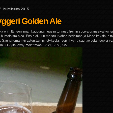
 2. huhtikuuta 2015
ggeri Golden Ale
a on. Hämeenlinnan kaupungin uusiin tunnusväreihin sopiva oranssivalkoinen 
a humalaista alea. Ensin alkuun maistuu vähän hedelmää ja Marie-keksiä, sit
. Saunattoman kiirastorstain piristykseksi sopii hyvin, saunaolueksi sopisi va
n. Ei kyllä löydy moitittavaa. 33 cl, 5,6%, 5/5