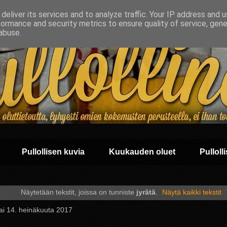
deliver its services and to analyze traffic. Your IP address and 
formance and security metrics to ensure quality of service, gen
abuse.
Pullollisen kuvia
Kuukauden oluet
Pullolli
Näytetään tekstit, joissa on tunniste
jyrätä
.
Näytä kaikki tekstit
ai 14. heinäkuuta 2017