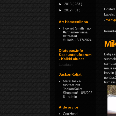
►
2013
( 233 )
Posted
►
2012
( 31 )
Labels:
,
valkop
Art Hämeenlinna
Howard Smith Trio
lauanta
#arthämeenlinna
#streetart
#jukola
- 8/17/2024
Mik
Olutopas.info -
Belgias
Keskustelufoorumi
- Kaikki alueet
suomala
sameaa,
Ladataan...
maussa 
korviin 
JaskanKaljat
nenässä
MetalJaska-
humalist
tuotteet nyt
JaskanKaljat
Shopissa!
- 8/6/202
6
- admin
Arde arvioi
CoolHead