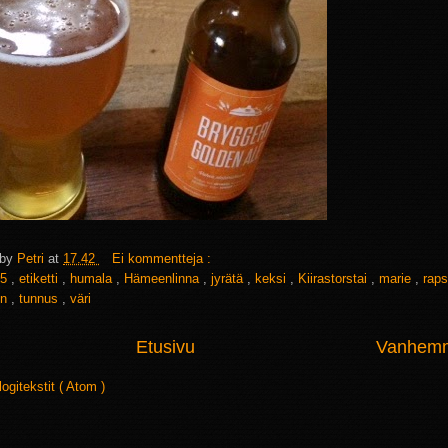
 by
Petri
at
17.42
Ei kommentteja :
5
,
etiketti
,
humala
,
Hämeenlinna
,
jyrätä
,
keksi
,
Kiirastorstai
,
marie
,
rap
on
,
tunnus
,
väri
Etusivu
Vanhemma
logitekstit ( Atom )