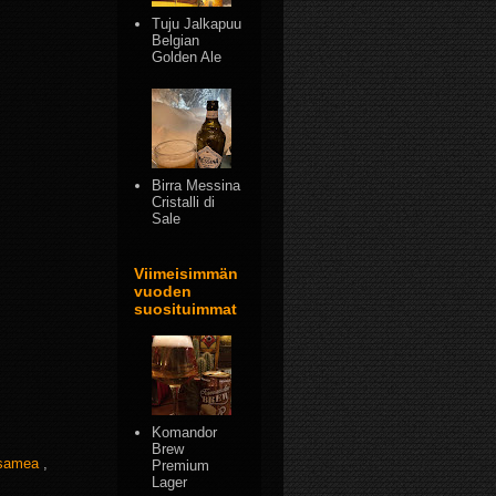
Tuju Jalkapuu
Belgian
Golden Ale
Birra Messina
Cristalli di
Sale
Viimeisimmän
vuoden
suosituimmat
Komandor
Brew
samea
,
Premium
Lager