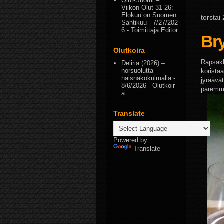
Olut-Suomi –
Viikon Olut 31-26:
Elokuu on Suomen
torstai
Sahtikuu
- 7/27/202
6
- Toimittaja Editor
Bry
Olutkoira
Rapsakk
Deliria (2026) –
norsuolutta
korista
naisnäkökulmalla
-
jyräävät
8/6/2026
- Olutkoir
paremmi
a
Translate
Powered by
Translate