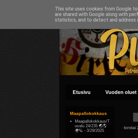
This site uses cookies from Google to 
are shared with Google along with per
statistics, and to detect and address 
Etusivu
Vuoden oluet
Maapallokokkaus
Maapallokokkaus/T
uvalu 24/235 🌏🌎
torstai
🌍🪐
- 3/29/2025