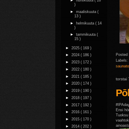
►
huhtikuuta
( 16
)
►
maaliskuuta
(
13 )
►
helmikuuta
( 14
)
►
tammikuuta
(
15 )
►
2025
( 169 )
Posted
►
2024
( 186 )
Labels:
►
2023
( 172 )
saunat
►
2022
( 180 )
►
2021
( 185 )
torstai
►
2020
( 174 )
Pōh
►
2019
( 190 )
►
2018
( 197 )
#IPAday
►
2017
( 192 )
Ensi hör
►
2016
( 161 )
Tuoksu 
►
2015
( 170 )
vaahtok
ainoast
►
2014
( 202 )