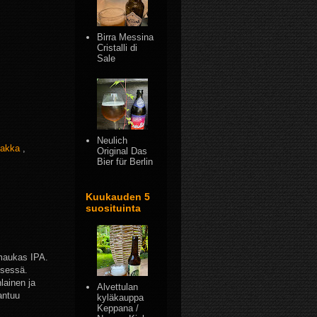
Birra Messina
Cristalli di
Sale
Neulich
sakka
,
Original Das
Bier für Berlin
Kuukauden 5
suosituinta
 maukas IPA.
kisessä.
lainen ja
Alvettulan
antuu
kyläkauppa
Keppana /