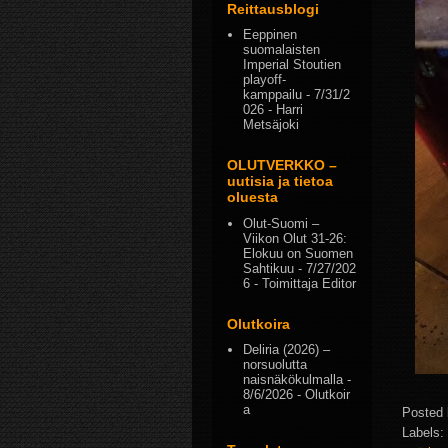
Reittausblogi
Eeppinen
suomalaisten
Imperial Stoutien
playoff-
kamppailu
- 7/31/2
026
- Harri
Metsäjoki
OLUTVERKKO –
uutisia ja tietoa
oluesta
Olut-Suomi –
Viikon Olut 31-26:
Elokuu on Suomen
Sahtikuu
- 7/27/202
6
- Toimittaja Editor
Olutkoira
Deliria (2026) –
norsuolutta
naisnäkökulmalla
-
8/6/2026
- Olutkoir
a
Posted
Labels: