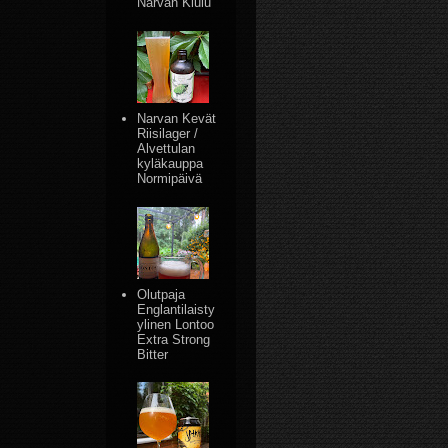
Narvan Kiulu
Narvan Kevät
Riisilager /
Alvettulan
kyläkauppa
Normipäivä
Olutpaja
Englantilaisty
ylinen Lontoo
Extra Strong
Bitter