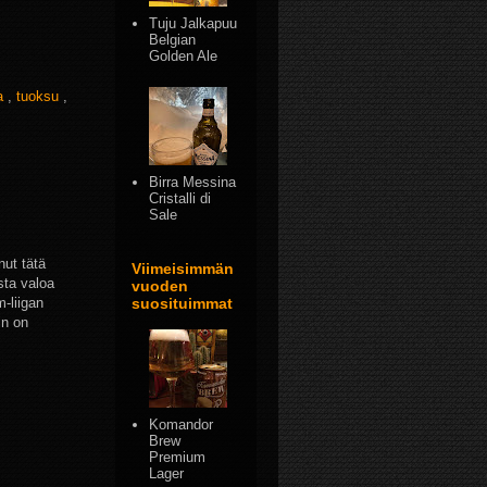
Tuju Jalkapuu
Belgian
Golden Ale
na
,
tuoksu
,
Birra Messina
Cristalli di
Sale
nut tätä
Viimeisimmän
sta valoa
vuoden
-liigan
suosituimmat
in on
Komandor
Brew
Premium
Lager