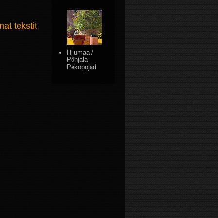
t tekstit
Hiiumaa /
Põhjala
Pekopojad