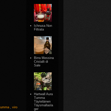
Ichnusa Non
Filtrata
Birra Messina
Cristalli di
Sale
Hartwall Aura
Tumma
Täyteläinen
Täysmallasla
tumma
,
viro
ger