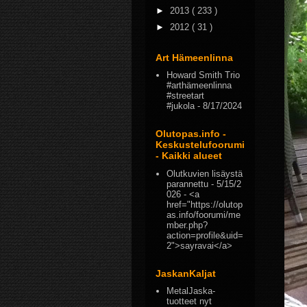
►
2013
( 233 )
►
2012
( 31 )
Art Hämeenlinna
Howard Smith Trio
#arthämeenlinna
#streetart
#jukola
- 8/17/2024
Olutopas.info -
Keskustelufoorumi
- Kaikki alueet
Olutkuvien lisäystä
parannettu
- 5/15/2
026
- <a
href="https://olutop
as.info/foorumi/me
mber.php?
action=profile&uid=
2">sayravai</a>
JaskanKaljat
MetalJaska-
tuotteet nyt