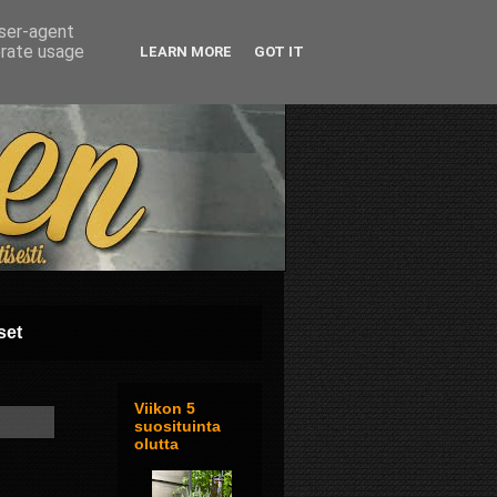
user-agent
erate usage
LEARN MORE
GOT IT
set
Viikon 5
suosituinta
olutta