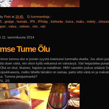
 by
Petri
at
19.45
Ei kommentteja :
5
,
greippi
,
humala
,
IPA
,
IPAday
,
kiehunta
,
kuiva
,
maku
,
mänty
,
sitruu
ppuri
,
vatsa
,
vetinen
,
viro
,
väri
ai 11. tammikuuta 2014
lmse Tume Õlu
nimon tumma olut ei jostain syystä maistunut tummalta oluelta. Jos olisin juo
ä oluen väriä, niin olisin kyllä veikannut eri värisävyä. Väri heijastelee punai
Olut on ohut, likainen, hajuton ja metallinen. HMV sanottiin joskus eräästä Sm
kojoukkueesta, melko lähellä tämäkin on samaa, paitsi että väriä on ja makuk
sa. Tumma janojuomaolut?
6%, 2/5