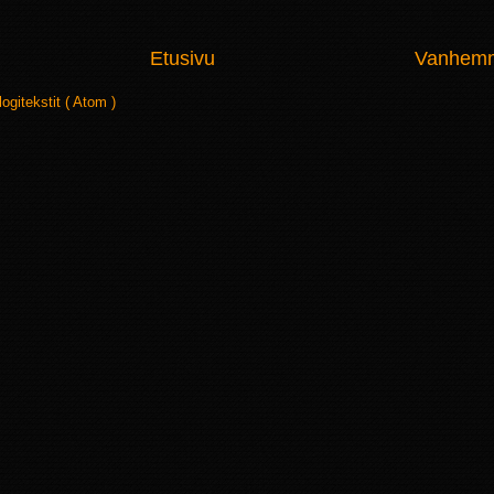
Etusivu
Vanhemma
logitekstit ( Atom )