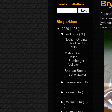
Bry
Löydä pullollinen
Rapsakk
korista
Blogiarkisto
jyräävät
paremmi
▼
2026
( 108 )
▼
elokuuta
( 3 )
Neulich Original
Das Bier für
Berlin
Mahrs Bräu
Helles
Bamberger
Vollbier
Bruman Babau
Schwarzbier
►
heinäkuuta
( 19
)
►
kesäkuuta
( 16
)
►
toukokuuta
( 12
)