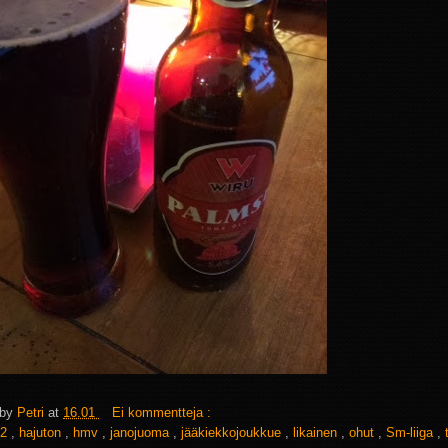
 by
Petri
at
16.01
Ei kommentteja :
2
,
hajuton
,
hmv
,
janojuoma
,
jääkiekkojoukkue
,
likainen
,
ohut
,
Sm-liiga
,