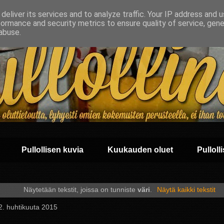
deliver its services and to analyze traffic. Your IP address and 
formance and security metrics to ensure quality of service, gen
abuse.
Pullollisen kuvia
Kuukauden oluet
Pullolli
Näytetään tekstit, joissa on tunniste
väri
.
Näytä kaikki tekstit
 2. huhtikuuta 2015