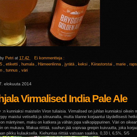
 by
Petri
at
17.42
Ei kommentteja :
5
,
etiketti
,
humala
,
Hämeenlinna
,
jyrätä
,
keksi
,
Kiirastorstai
,
marie
,
rap
on
,
tunnus
,
väri
 7. elokuuta 2014
jala Virmalised India Pale Ale
 :n kunniaksi maistelin Viron tuliaisia. Virmalised on juhlan kunniaksi oikein
ppy maistui vetiseltä ja sitruunalta, mutta tilanne korjaantui täydellisesti het
on mäntyinen, maku on katkera ja vähän jopa valkopippurinen. Väri on oikean
in on mukava. Makua riittää, suuhun jää sopivaa greipin kuivuutta, joka korja
aan pikku kulauksella. Kiehuntaa riittää vatsaan saakka. 0,33 l, 6,5%, 5/5