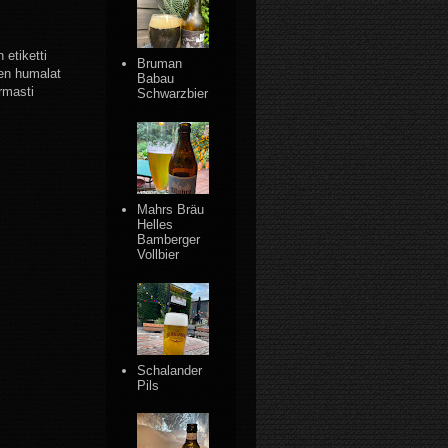
etiketti
Bruman
ten humalat
Babau
rmasti
Schwarzbier
Mahrs Bräu
Helles
Bamberger
Vollbier
Schalander
Pils