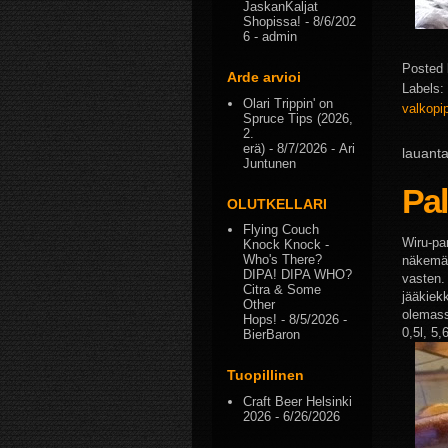
JaskanKaljat
Shopissa!
- 8/6/202
6
- admin
Posted
Arde arvioi
Labels:
Olari Trippin' on
valkopi
Spruce Tips (2026,
2.
erä)
- 8/7/2026
- Ari
lauant
Juntunen
Pa
OLUTKELLARI
Flying Couch
Wiru-pa
Knock Knock -
Who's There?
näkemätt
DIPA! DIPA WHO?
vasten. 
Citra & Some
jääkiek
Other
olemas
Hops!
- 8/5/2026
-
0,5l, 5,
BierBaron
Tuopillinen
Craft Beer Helsinki
2026
- 6/26/2026