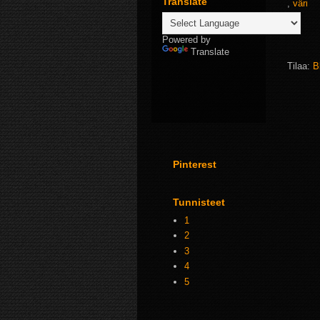
Translate
,
väri
Powered by
Translate
Tilaa:
B
Pinterest
Tunnisteet
1
2
3
4
5