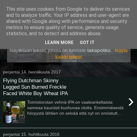
This site uses cookies from Google to deliver its services
Pullollinen
and to analyze traffic. Your IP address and user-agent are
shared with Google along with performance and security
metrics to ensure quality of service, generate usage
statistics, and to detect and address abuse.
▼
LEARN MORE
GOT IT
Näytetään tekstit, joissa on tunniste
takapotku
.
Näytä
kaikki tekstit
perjantai 14. heinäkuuta 2017
Flying Dutchman Skinny
Legged Sun Burned Freckle
Faced White Boy Wheat IPA
›
Toimistorotan vehnä-IPA on vaaleankeltaista
sameaa kauniisti kuohuvaa olutta. Ensimmäisestä
hörpystä lähtien on selvää että nyt on onnistutt...
perjantai 15. huhtikuuta 2016