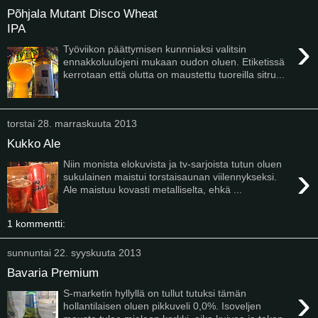
Põhjala Mutant Disco Wheat
IPA
›
Työviikon päättymisen kunnniaksi valitsin
ennakkoluulojeni mukaan oudon oluen. Etiketissä
kerrotaan että olutta on maustettu tuoreilla sitru...
torstai 28. marraskuuta 2013
Kukko Ale
Niin monista elokuvista ja tv-sarjoista tutun oluen
›
sukulainen maistui torstaisaunan viilennykseksi.
Ale maistuu kovasti metalliselta, ehkä ...
1 kommentti:
sunnuntai 22. syyskuuta 2013
Bavaria Premium
›
S-marketin hyllyllä on tullut tutuksi tämän
hollantilaisen oluen pikkuveli 0,0%. Isoveljen