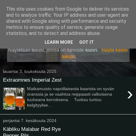
This site uses cookies from Google to deliver its services
Pullollinen
and to analyze traffic. Your IP address and user-agent are
shared with Google along with performance and security
metrics to ensure quality of service, generate usage
statistics, and to detect and address abuse.
▼
LEARN MORE
GOT IT
Näytetään tekstit, joissa on tunniste
kuori
.
Näytä kaikki
tekstit
lauantai 3. toukokuuta 2025
Extraomnes Imperial Zest
›
Matkamuisto napolilaisesta baarista on syvän
oranssia ja se vaahtoa reippaasti valkoisena
tuuheana kerroksena. Tuoksu tuntuu
belgityylise...
perjantai 7. kesäkuuta 2024
Käbliku Malabar Red Rye
Pepper Pils