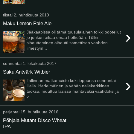
tiistai 2. huhtikuuta 2019
Maku Lemon Pale Ale
›
Jääkaapissa oli tämä tuusulalainen tölkki odotellut
jo jonkun aikaa omaa hetkeään. Tölkin
sihauttaminen aiheutti samettisen vaahdon
ilmestym...
sunnuntai 1. lokakuuta 2017
Saku Antvärk Witbier
›
Tallinnan matkamuisto koki loppunsa sunnuntai-
illalla. Hedelmäinen ja vähän nallekarkkinen
tuoksu, muuttuu lasissa mahtavaksi vaahdoksi ja
v...
perjantai 15. huhtikuuta 2016
Põhjala Mutant Disco Wheat
IPA