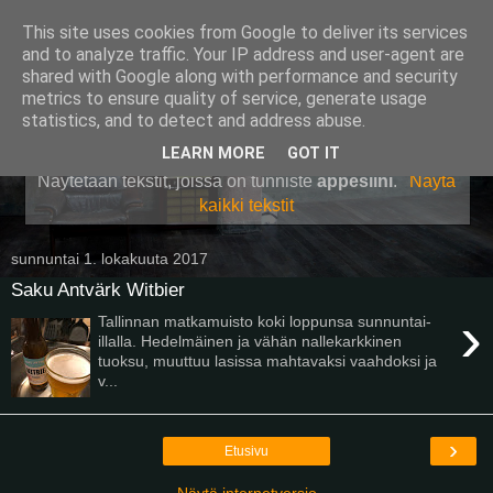
This site uses cookies from Google to deliver its services
Pullollinen
and to analyze traffic. Your IP address and user-agent are
shared with Google along with performance and security
metrics to ensure quality of service, generate usage
statistics, and to detect and address abuse.
▼
LEARN MORE
GOT IT
Näytetään tekstit, joissa on tunniste
appesiini
.
Näytä
kaikki tekstit
sunnuntai 1. lokakuuta 2017
Saku Antvärk Witbier
›
Tallinnan matkamuisto koki loppunsa sunnuntai-
illalla. Hedelmäinen ja vähän nallekarkkinen
tuoksu, muuttuu lasissa mahtavaksi vaahdoksi ja
v...
›
Etusivu
Näytä internetversio