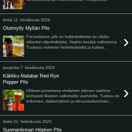
tiistai 11. kesäkuuta 2024
Olutmylly Mylläri Pils
›
Forssalainen pils on kullankeltaista tai olisiko
sittenkin oljenkeltaista. Vaahto kestää valkoisena.
Tuoksuu vaimean hedelmäiseltä ja kukkai...
perjantai 7. kesäkuuta 2024
Käbliku Malabar Red Rye
Pepper Pils
›
Uhkean punertava virolainen pilsneri vaahtoa
komeasti likaisen valkoisella vaahdolla. Tuoksu on
erikoinen, lääkemäinen ja sitruunankuorinen....
tiistai 21. helmikuuta 2023
Suomenlinnan Höpken Pils