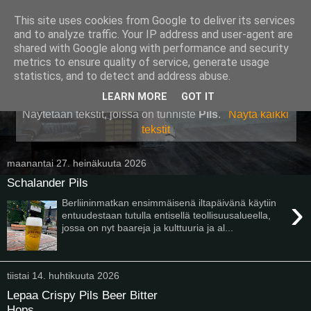
This site uses cookies from Google to deliver its services
Pullollinen
and to analyze traffic. Your IP address and user-agent are
shared with Google along with performance and security
metrics to ensure quality of service, generate usage
statistics, and to detect and address abuse.
▼
LEARN MORE
GOT IT
Näytetään tekstit, joissa on tunniste
Pils
.
Näytä kaikki
tekstit
maanantai 27. heinäkuuta 2026
Schalander Pils
›
Berliininmatkan ensimmäisenä iltapäivänä käytiin
entuudestaan tutulla entisellä teollisuusalueella,
jossa on nyt baareja ja kulttuuria ja al...
tiistai 14. huhtikuuta 2026
Lepaa Crispy Pils Beer Bitter
Hops