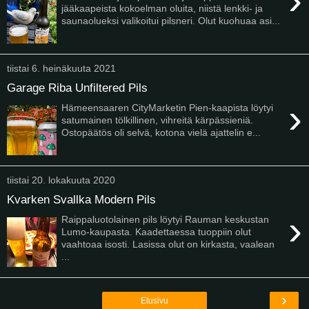
›
jääkaapeista kokoelman oluita, niistä lenkki- ja
saunaolueksi valikoitui pilsneri. Olut kuohuaa asi...
tiistai 6. heinäkuuta 2021
Garage Riba Unfiltered Pils
›
Hämeensaaren CityMarketin Pien-kaapista löytyi
satumainen tölkillinen, vihreitä kärpässieniä.
Ostopäätös oli selvä, kotona vielä ajattelin e...
tiistai 20. lokakuuta 2020
Kvarken Svallka Modern Pils
›
Raippaluotolainen pils löytyi Rauman keskustan
Lumo-kaupasta. Kaadettaessa tuoppiin olut
vaahtoaa isosti. Lasissa olut on kirkasta, vaalean
...
›
Etusivu