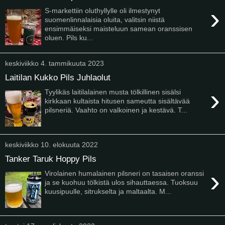
›
S-markettiin oluthyllylle oli ilmestynyt
suomenlinnalaisia oluita, valitsin niistä
ensimmäiseksi maisteluun samean oranssisen
oluen. Pils ku...
keskiviikko 4. tammikuuta 2023
Laitilan Kukko Pils Juhlaolut
›
Tyylikäs laitilalainen musta tölkillinen sisälsi
kirkkaan kultaista hitusen sameutta sisältävää
pilsneriä. Vaahto on valkoinen ja kestävä. T...
keskiviikko 10. elokuuta 2022
Tanker Taruk Hoppy Pils
›
Virolainen humalainen pilsneri on tasaisen oranssi
ja se kuohuu tölkistä ulos sihauttaessa. Tuoksuu
kuusipuulle, sitrukselta ja maltaalta. M...