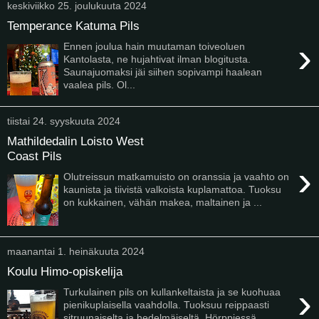
keskiviikko 25. joulukuuta 2024
Temperance Katuma Pils
›
Ennen joulua hain muutaman toiveoluen
Kantolasta, ne hujahtivat ilman blogitusta.
Saunajuomaksi jäi siihen sopivampi haalean
vaalea pils. Ol...
tiistai 24. syyskuuta 2024
Mathildedalin Loisto West
Coast Pils
›
Olutreissun matkamuisto on oranssia ja vaahto on
kaunista ja tiivistä valkoista kuplamattoa. Tuoksu
on kukkainen, vähän makea, maltainen ja ...
maanantai 1. heinäkuuta 2024
Koulu Himo-opiskelija
›
Turkulainen pils on kullankeltaista ja se kuohuaa
pienikuplaisella vaahdolla. Tuoksuu reippaasti
sitruunaiselta ja hedelmäiseltä. Hörppiessä...