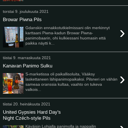
torstai 9. joulukuuta 2021
Browar Piwna Pils
›
Gdanskin ennakkotutkielmissani olin merkinnyt
karttaani Piwna-kadun Browar Piwna-
panimobaarin, ohi kulkiessani huomasin että
paikka näytti k...
tiistai 9. marraskuuta 2021
Kanavan Panimo Sulku
›
S-marketissa oli paikallisoluita, Vääksy
laskettaneen lähipanimopaikaksi. Pilsneri on vähän
sameaa oranssia kultaa, vaahto on tukeva
valkois...
tiistai 20. heinäkuuta 2021
United Gypsies Hard Day's
Night Czéch-style Pils
Käväisin Lohjalla panimolla ja nappailin