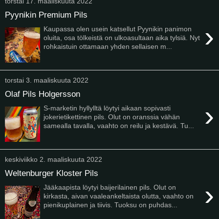
torstai 17. maaliskuuta 2022
Pyynikin Premium Pils
›
Kaupassa olen usein katsellut Pyynikin panimon
oluita, osa tölkeistä on ulkoasultaan aika tylsiä. Nyt
rohkaistuin ottamaan yhden sellaisen m...
torstai 3. maaliskuuta 2022
Olaf Pils Holgersson
›
S-marketin hyllylltä löytyi aikaan sopivasti
jokerietikettinen pils. Olut on oranssia vähän
samealla tavalla, vaahto on reilu ja kestävä. Tu...
keskiviikko 2. maaliskuuta 2022
Weltenburger Kloster Pils
›
Jääkaapista löytyi baijerilainen pils. Olut on
kirkasta, aivan vaaleankeltaista olutta, vaahto on
pienikuplainen ja tiivis. Tuoksu on puhdas...