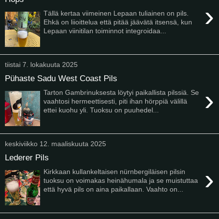
›
Tällä kertaa viimeinen Lepaan tuliainen on pils.
Ehkä on liioittelua että pitää jäävätä itsensä, kun
Lepaan viinitilan toiminnot integroidaa...
tiistai 7. lokakuuta 2025
Pühaste Sadu West Coast Pils
›
Tarton Gambrinuksesta löytyi paikallista pilssiä. Se
vaahtosi hermeettisesti, piti ihan hörppiä välillä
ettei kuohu yli. Tuoksu on puuhedel...
keskiviikko 12. maaliskuuta 2025
Lederer Pils
›
Kirkkaan kullankeltaisen nürnbergiläisen pilsin
tuoksu on voimakas heinähumala ja se muistuttaa
että hyvä pils on aina paikallaan. Vaahto on...