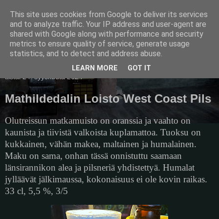
This site uses cookies from Google to deliver its services
Pullollinen
and to analyze traffic. Your IP address and user-agent are
shared with Google along with performance and security
metrics to ensure quality of service, generate usage
statistics, and to detect and address abuse.
▼
LEARN MORE
GOT IT
tiistai 24. syyskuuta 2024
Mathildedalin Loisto West Coast Pils
Olutreissun matkamuisto on oranssia ja vaahto on
kaunista ja tiivistä valkoista kuplamattoa. Tuoksu on
kukkainen, vähän makea, maltainen ja humalainen.
Maku on sama, onhan tässä onnistuttu saamaan
länsirannikon alea ja pilsneriä yhdistettyä. Humalat
jylläävät jälkimaussa, kokonaisuus ei ole kovin raikas.
33 cl, 5,5 %, 3/5