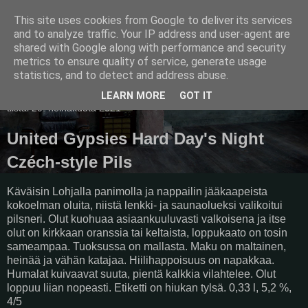
This site uses cookies from Google to deliver its services
Pullollinen
and to analyze traffic. Your IP address and user-agent are
shared with Google along with performance and security
metrics to ensure quality of service, generate usage
statistics, and to detect and address abuse.
▼
LEARN MORE
GOT IT
tiistai 20. heinäkuuta 2021
United Gypsies Hard Day's Night
Czéch-style Pils
Käväisin Lohjalla panimolla ja nappailin jääkaapeista
kokoelman oluita, niistä lenkki- ja saunaolueksi valikoitui
pilsneri. Olut kuohuaa asiaankuuluvasti valkoisena ja itse
olut on kirkkaan oranssia tai keltaista, loppukaato on tosin
sameampaa. Tuoksussa on mallasta. Maku on maltainen,
heinää ja vähän katajaa. Hiilihappoisuus on napakkaa.
Humalat kuivaavat suuta, pientä kalkkia vilahtelee. Olut
loppuu liian nopeasti. Etiketti on hiukan tylsä. 0,33 l, 5,2 %,
4/5