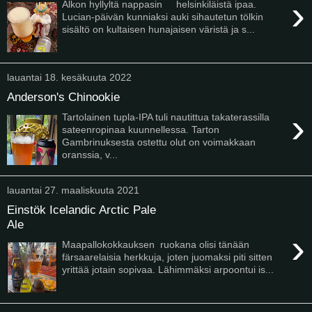
›
Alkon hyllyltä nappasin helsinkiläistä ipaa.
Lucian-päivän kunniaksi auki sihautetun tölkin
sisältö on kultaisen hunajaisen väristä ja s...
lauantai 18. kesäkuuta 2022
Anderson's Chinookie
›
Tartolainen tupla-IPA tuli nautittua takaterassilla
sateenropinaa kuunnellessa. Tarton
Gambrinuksesta ostettu olut on voimakkaan
oranssia, v...
lauantai 27. maaliskuuta 2021
Einstök Icelandic Arctic Pale
Ale
›
Maapallokokkauksen ruokana olisi tänään
färsaarelaisia herkkuja, joten juomaksi piti sitten
yrittää jotain sopivaa. Lähimmäksi arpoontui is...