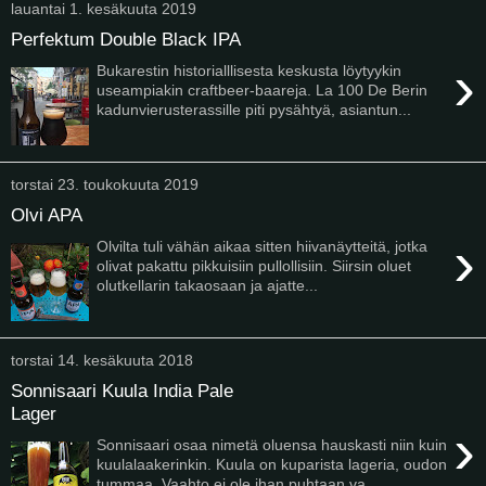
lauantai 1. kesäkuuta 2019
Perfektum Double Black IPA
›
Bukarestin historialllisesta keskusta löytyykin
useampiakin craftbeer-baareja. La 100 De Berin
kadunvierusterassille piti pysähtyä, asiantun...
torstai 23. toukokuuta 2019
Olvi APA
›
Olvilta tuli vähän aikaa sitten hiivanäytteitä, jotka
olivat pakattu pikkuisiin pullollisiin. Siirsin oluet
olutkellarin takaosaan ja ajatte...
torstai 14. kesäkuuta 2018
Sonnisaari Kuula India Pale
Lager
›
Sonnisaari osaa nimetä oluensa hauskasti niin kuin
kuulalaakerinkin. Kuula on kuparista lageria, oudon
tummaa. Vaahto ei ole ihan puhtaan va...