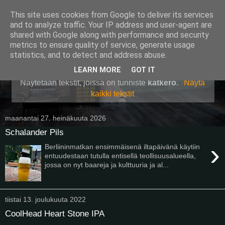
This site uses cookies from Google to deliver its services
Pullollinen
and to analyze traffic. Your IP address and user-agent are
shared with Google along with performance and security
metrics to ensure quality of service, generate usage
statistics, and to detect and address abuse.
▼
LEARN MORE
GOT IT
Näytetään tekstit, joissa on tunniste
katkero
.
Näytä
kaikki tekstit
maanantai 27. heinäkuuta 2026
Schalander Pils
›
Berliininmatkan ensimmäisenä iltapäivänä käytiin
entuudestaan tutulla entisellä teollisuusalueella,
jossa on nyt baareja ja kulttuuria ja al...
tiistai 13. joulukuuta 2022
CoolHead Heart Stone IPA