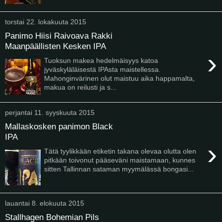
torstai 22. lokakuuta 2015
Panimo Hiisi Raivoava Rakki
Maanpäällisten Kesken IPA
›
Tuoksun makea hedelmäisyys katoa
jyväskyläläisestä IPAsta maistellessa.
Mahonginvärinen olut maistuu aika happamalta,
makua on reilusti ja s...
perjantai 11. syyskuuta 2015
Mallaskosken panimon Black
IPA
›
Tätä tyylikkään etiketin takana olevaa olutta olen
pitkään toivonut pääseväni maistamaan, kunnes
sitten Tallinnan sataman myymälässä bongasi...
lauantai 8. elokuuta 2015
Stallhagen Bohemian Pils