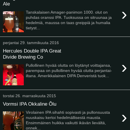
Ale
›
Tanskalaisen Amager-panimon 1000. olut on
puhdas oranssi IPA. Tuoksussa on sitruunaa ja
hedelmiä, maussa on taas greippiä ja humalia
tietyst...
perjantai 29. tammikuuta 2016
Hercules Double IPA Great
Divide Brewing Co
›
Pullollinen hyvää olutta on löytänyt voittajansa,
parempaa on pullollinen hyvää olutta perjantai-
iltana. Amerikkalainen DIPA Denveristä tuok...
torstai 26. marraskuuta 2015
Vormsi IPA Okkaline Õlu
›
Virolainen IPA sihahti sopivasti ja pullonsuusta
nuuskaisu kertoi hedelmällisestä mausta.
Ensimmäinen huikka vaikutti ikävän lievältä,
onnek...