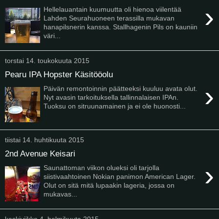
›
Hellelauantain kuumuutta oli hienoa viilentää
Lahden Seurahuoneen terassilla mukavan
hanapilsnerin kanssa. Stallhagenin Pils on kauniin
väri...
torstai 14. toukokuuta 2015
Pearu IPA Hopster Käsitööolu
›
Päivän remontoinnin päätteeksi kuuluu avata olut.
Nyt avasin tarkoituksella tallinnalaisen IPAn.
Tuoksu on sitruunamainen ja ei ole huonosti...
tiistai 14. huhtikuuta 2015
2nd Avenue Keisari
›
Saunattoman viikon olueksi oli tarjolla
siistivaahtoinen Nokian panimon American Lager.
Olut on sitä mitä lupaakin lageria, jossa on
mukavas...
keskiviikko 4. helmikuuta 2015