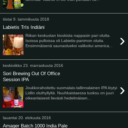
tiistai 9. tammikuuta 2018
Labietis Trīs Indiāni
›
Riikan keskustan kioskista nappasin pari olutta.
Isoissa pulloissa oli Labietis-panimon oluita.
Ensimmäisenä saunaolueksi valikoitui america...
keskiviikko 23. marraskuuta 2016
Sori Brewing Out Of Office
Session IPA
›
Joukkorahoitettu suomalais-tallinnalainen IPA löytyi
Lidlin oluthyllyltä. Nuuhkaistaessa tuoksu on juuri
oikeanlaisesti lievästi hedelmäisen...
lauantai 20. elokuuta 2016
Amager Batch 1000 India Pale