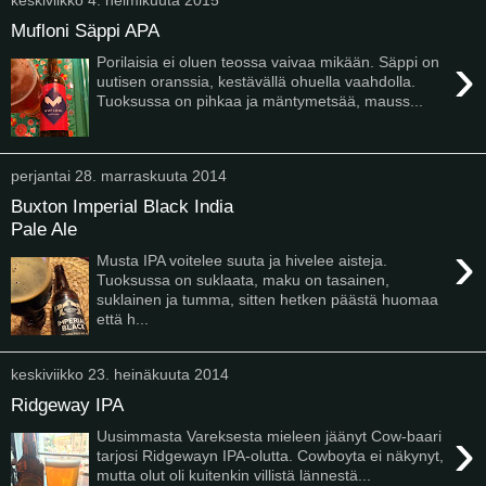
Mufloni Säppi APA
›
Porilaisia ei oluen teossa vaivaa mikään. Säppi on
uutisen oranssia, kestävällä ohuella vaahdolla.
Tuoksussa on pihkaa ja mäntymetsää, mauss...
perjantai 28. marraskuuta 2014
Buxton Imperial Black India
Pale Ale
›
Musta IPA voitelee suuta ja hivelee aisteja.
Tuoksussa on suklaata, maku on tasainen,
suklainen ja tumma, sitten hetken päästä huomaa
että h...
keskiviikko 23. heinäkuuta 2014
Ridgeway IPA
›
Uusimmasta Vareksesta mieleen jäänyt Cow-baari
tarjosi Ridgewayn IPA-olutta. Cowboyta ei näkynyt,
mutta olut oli kuitenkin villistä lännestä...