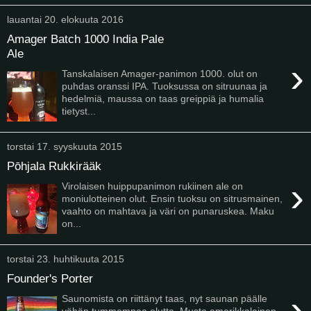
lauantai 20. elokuuta 2016
Amager Batch 1000 India Pale
Ale
›
Tanskalaisen Amager-panimon 1000. olut on
puhdas oranssi IPA. Tuoksussa on sitruunaa ja
hedelmiä, maussa on taas greippiä ja humalia
tietyst...
torstai 17. syyskuuta 2015
Pōhjala Rukkirääk
›
Virolaisen huippupanimon rukiinen ale on
moniulotteinen olut. Ensin tuoksu on sitrusmainen,
vaahto on mahtava ja väri on punaruskea. Maku
on...
torstai 23. huhtikuuta 2015
Founder's Porter
›
Saunomista on riittänyt taas, nyt saunan päälle
vähän tummempaa olutta. Musta amerikkalainen