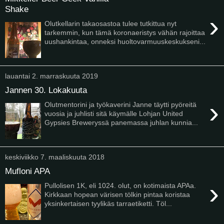
Shake
›
Olutkellarin takaosastoa tulee tutkittua nyt
tarkemmin, kun tämä koronaeristys vähän rajoittaa
uushankintaa, onneksi huoltovarmuuskeskukseni...
lauantai 2. marraskuuta 2019
Jannen 30. Lokakuuta
›
Olutmentorini ja työkaverini Janne täytti pyöreitä
vuosia ja juhlisti sitä käymälle Lohjan United
Gypsies Breweryssä panemassa juhlan kunnia...
keskiviikko 7. maaliskuuta 2018
Mufloni APA
›
Pullolisen 1K, eli 1024. olut, on kotimaista APAa.
Kirkkaan hopean värisen tölkin pintaa koristaa
yksinkertaisen tyylikäs tarraetiketti. Töl...