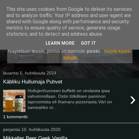
This site uses cookies from Google to deliver its services
Pullollinen
and to analyze traffic. Your IP address and user-agent are
shared with Google along with performance and security
metrics to ensure quality of service, generate usage
statistics, and to detect and address abuse.
▼
LEARN MORE
GOT IT
Näytetään tekstit, joissa on tunniste
poski
.
Näytä kaikki
tekstit
lauantai 6. huhtikuuta 2024
Käbliku Hullumaja Puhvet
Hullujenhuoneen buffetti on virolaista ipaa
›
vahvimmillaan. Ostin tölkillisen panimon
taproomista eli Ihamaru-pizzeriasta.Väri on
sameahko or...
1 kommentti:
perjantai 10. huhtikuuta 2020
Mikkeller Beer Geek Vanilla