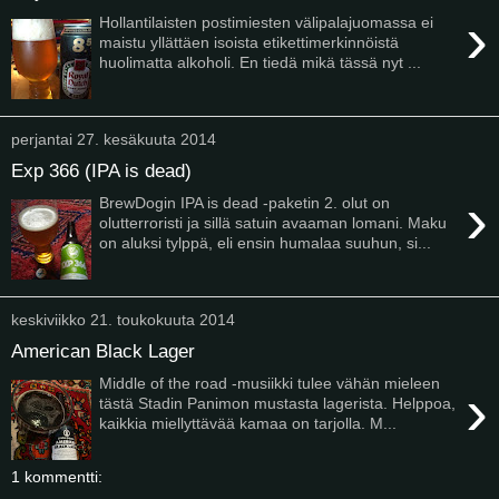
›
Hollantilaisten postimiesten välipalajuomassa ei
maistu yllättäen isoista etikettimerkinnöistä
huolimatta alkoholi. En tiedä mikä tässä nyt ...
perjantai 27. kesäkuuta 2014
Exp 366 (IPA is dead)
›
BrewDogin IPA is dead -paketin 2. olut on
olutterroristi ja sillä satuin avaaman lomani. Maku
on aluksi tylppä, eli ensin humalaa suuhun, si...
keskiviikko 21. toukokuuta 2014
American Black Lager
Middle of the road -musiikki tulee vähän mieleen
›
tästä Stadin Panimon mustasta lagerista. Helppoa,
kaikkia miellyttävää kamaa on tarjolla. M...
1 kommentti: