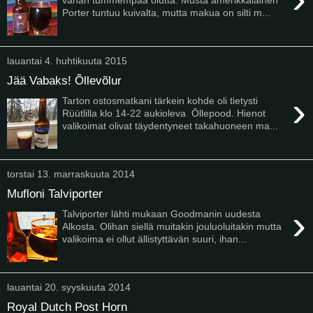
Porter tuntuu kuivalta, mutta makua on silti m...
lauantai 4. huhtikuuta 2015
Jää Vabaks! Õllevõlur
›
Tarton ostosmatkani tärkein kohde oli tietysti
Rüütlilla klo 14-22 aukioleva Ōllepood. Hienot
valikoimat olivat täydentyneet takahuoneen ma...
torstai 13. marraskuuta 2014
Mufloni Talviporter
›
Talviporter lähti mukaan Goodmanin uudesta
Alkosta. Olihan siellä muitakin jouluoluitakin mutta
valikoima ei ollut ällistyttävän suuri, ihan...
lauantai 20. syyskuuta 2014
Royal Dutch Post Horn