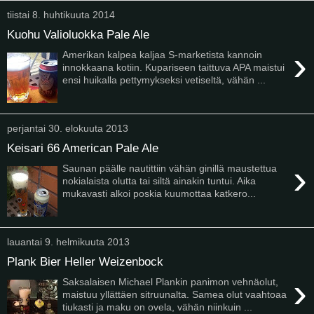
tiistai 8. huhtikuuta 2014
Kuohu Valioluokka Pale Ale
›
Amerikan kalpea kaljaa S-marketista kannoin
innokkaana kotiin. Kupariseen taittuva APA maistui
ensi huikalla pettymykseksi vetiseltä, vähän ...
perjantai 30. elokuuta 2013
Keisari 66 American Pale Ale
›
Saunan päälle nautittiin vähän ginillä maustettua
nokialaista olutta tai siltä ainakin tuntui. Aika
mukavasti alkoi poskia kuumottaa katkero...
lauantai 9. helmikuuta 2013
Plank Bier Heller Weizenbock
›
Saksalaisen Michael Plankin panimon vehnäolut,
maistuu yllättäen sitruunalta. Samea olut vaahtoaa
tiukasti ja maku on ovela, vähän niinkuin ...