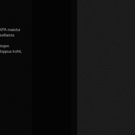
 APA maistui
sellaista
etojen
loppua kohti,