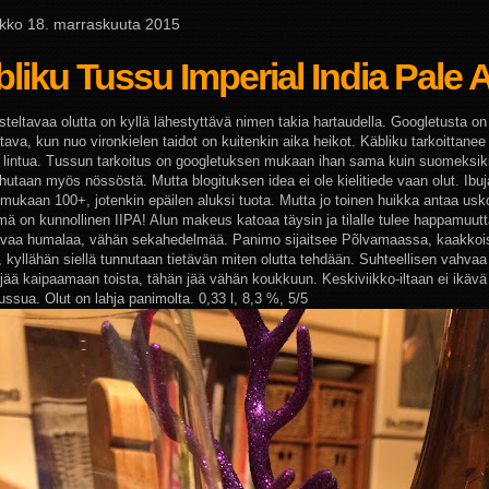
iikko 18. marraskuuta 2015
liku Tussu Imperial India Pale A
steltavaa olutta on kyllä lähestyttävä nimen takia hartaudella. Googletusta on
ttava, kun nuo vironkielen taidot on kuitenkin aika heikot. Käbliku tarkoittanee
tä lintua. Tussun tarkoitus on googletuksen mukaan ihan sama kuin suomeksiki
uhutaan myös nössöstä. Mutta blogituksen idea ei ole kielitiede vaan olut. Ibu
 mukaan 100+, jotenkin epäilen aluksi tuota. Mutta jo toinen huikka antaa usko
ämä on kunnollinen IIPA! Alun makeus katoaa täysin ja tilalle tulee happamuutt
avaa humalaa, vähän sekahedelmää. Panimo sijaitsee Põlvamaassa, kaakkois
 kyllähän siellä tunnutaan tietävän miten olutta tehdään. Suhteellisen vahvaa 
 jää kaipaamaan toista, tähän jää vähän koukkuun. Keskiviikko-iltaan ei ikäv
ussua. Olut on lahja panimolta. 0,33 l, 8,3 %, 5/5