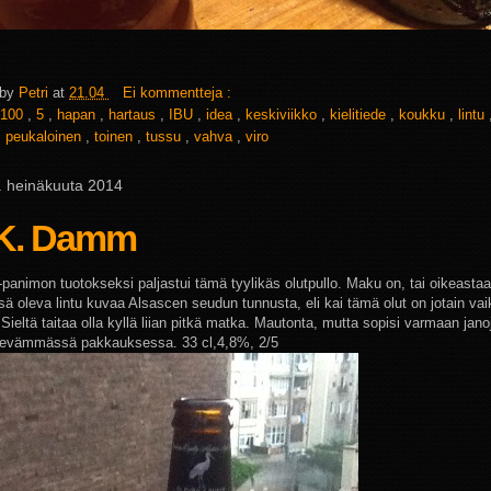
 by
Petri
at
21.04
Ei kommentteja :
100
,
5
,
hapan
,
hartaus
,
IBU
,
idea
,
keskiviikko
,
kielitiede
,
koukku
,
lintu
,
peukaloinen
,
toinen
,
tussu
,
vahva
,
viro
 8. heinäkuuta 2014
 K. Damm
-panimon tuotokseksi paljastui tämä tyylikäs olutpullo. Maku on, tai oikeastaa
sä oleva lintu kuvaa Alsascen seudun tunnusta, eli kai tämä olut on jotain vaik
Sieltä taitaa olla kyllä liian pitkä matka. Mautonta, mutta sopisi varmaan jan
ätevämmässä pakkauksessa. 33 cl,4,8%, 2/5