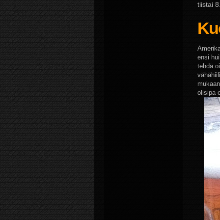
tiistai
Kuo
Amerika
ensi hui
tehdä o
vähähiil
mukaan 
olisipa 