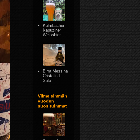
Kulmbacher
Kapuziner
Weissbier
Birra Messina
Cristalli di
Sale
Viimeisimmän
vuoden
suosituimmat