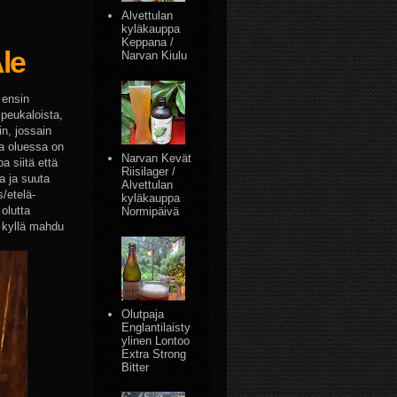
Alvettulan
kyläkauppa
Keppana /
le
Narvan Kiulu
 ensin
 peukaloista,
n, jossain
ja oluessa on
Narvan Kevät
a siitä että
Riisilager /
a ja suuta
Alvettulan
/etelä-
kyläkauppa
olutta
Normipäivä
ä kyllä mahdu
Olutpaja
Englantilaisty
ylinen Lontoo
Extra Strong
Bitter