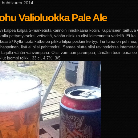
 8. huhtikuuta 2014
hu Valioluokka Pale Ale
n kalpea kaljaa S-marketista kannoin innokkaana kotiin. Kupariseen taittuva
kalla pettymykseksi vetiseltä, vähän niinkuin olisi laimennettu vedellä. Ei kai 
ikeasti? Kyllä tuota katkeroa pikku hiljaa poskiin kertyy. Tuntuma on pehmeä,
ihappoinen, lisä ei olisi pahitteeksi. Samaa olutta olisi ravintoloissa internet-ti
tarjolla vähän vahvempana. Olisi varmaan parempaa, tämäkin tosin paranee 
ollut isompi tölkki. 33 cl, 4,7%, 3/5