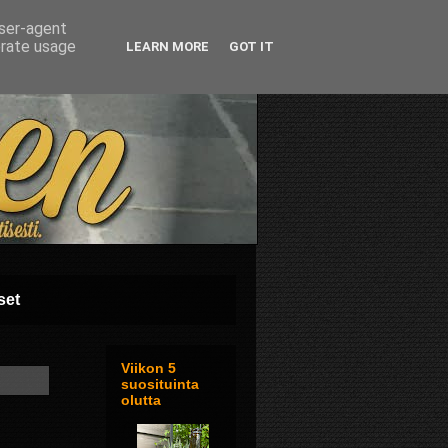
user-agent
erate usage
LEARN MORE
GOT IT
set
Viikon 5
suosituinta
olutta