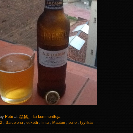
 by
Petri
at
22.50
Ei kommentteja :
2
,
Barcelona
,
etiketti
,
lintu
,
Mauton
,
pullo
,
tyylikäs