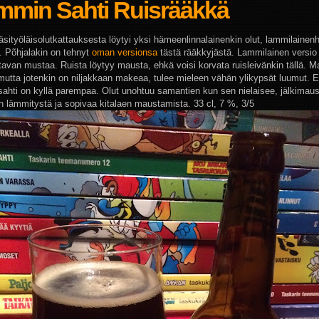
mmin Sahti Ruisrääkkä
äsityöläisolutkattauksesta löytyi yksi hämeenlinnalainenkin olut, lammilainen
i. Põhjalakin on tehnyt
oman versionsa
tästä rääkkyjästä. Lammilainen versio
ltavan mustaa. Ruista löytyy mausta, ehkä voisi korvata ruisleivänkin tällä. 
 mutta jotenkin on niljakkaan makeaa, tulee mieleen vähän ylikypsät luumut. E
sahti on kyllä parempaa. Olut unohtuu samantien kun sen nielaisee, jälkimau
in lämmitystä ja sopivaa kitalaen maustamista. 33 cl, 7 %, 3/5