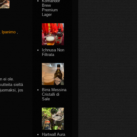
Komandor
Brew
Premium
Lager
,
lpanimo
,
Ichnusa Non
Filtrata
n ei ole.
utteita sieltä
Birra Messina
ojuomaksi, jos
Cristalli di
Sale
Hartwall Aura