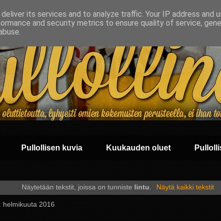
deliver its services and to analyze traffic. Your IP address and 
formance and security metrics to ensure quality of service, gen
abuse.
Pullollisen kuvia
Kuukauden oluet
Pullolli
Näytetään tekstit, joissa on tunniste
lintu
.
Näytä kaikki tekstit
 9. helmikuuta 2016