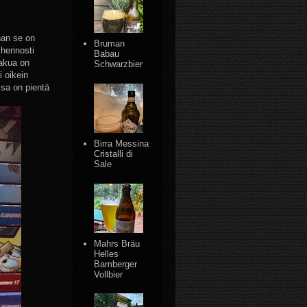
han se on
Bruman
 hennosti
Babau
Makua on
Schwarzbier
i oikein
ssa on pientä
Birra Messina
Cristalli di
Sale
Mahrs Bräu
Helles
Bamberger
Vollbier