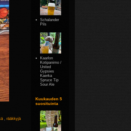
Schalander
Pils
Kaarlon
Kotipanimo /
United
Gypsies
Kaerka
Spruce Tip
Sour Ale
Kuukauden 5
suosituinta
kkä
,
rääkkyjä