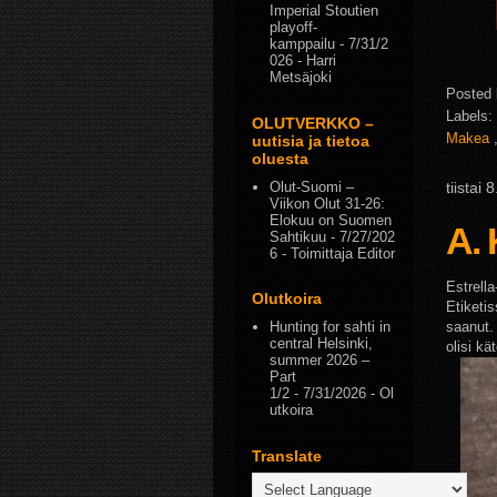
Imperial Stoutien
playoff-
kamppailu
- 7/31/2
026
- Harri
Metsäjoki
Posted
Labels:
OLUTVERKKO –
Makea
uutisia ja tietoa
oluesta
tiistai
Olut-Suomi –
Viikon Olut 31-26:
Elokuu on Suomen
A.
Sahtikuu
- 7/27/202
6
- Toimittaja Editor
Estrella
Olutkoira
Etiketis
saanut. 
Hunting for sahti in
central Helsinki,
olisi k
summer 2026 –
Part
1/2
- 7/31/2026
- Ol
utkoira
Translate