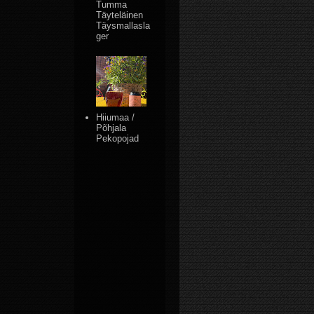
Tumma
Täyteläinen
Täysmallasla
ger
Hiiumaa /
Põhjala
Pekopojad