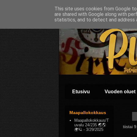
This site uses cookies from Google to 
are shared with Google along with per
statistics, and to detect and address 
Etusivu
Vuoden oluet
Maapallokokkaus
Maapallokokkaus/T
uvalu 24/235 🌏🌎
tiistai
🌍🪐
- 3/29/2025