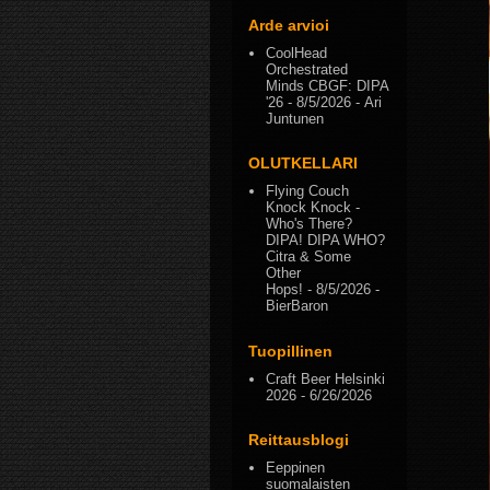
Arde arvioi
CoolHead
Orchestrated
Minds CBGF: DIPA
'26
- 8/5/2026
- Ari
Juntunen
OLUTKELLARI
Flying Couch
Knock Knock -
Who's There?
DIPA! DIPA WHO?
Citra & Some
Other
Hops!
- 8/5/2026
-
BierBaron
Tuopillinen
Craft Beer Helsinki
2026
- 6/26/2026
Reittausblogi
Eeppinen
suomalaisten