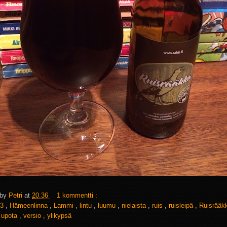
 by
Petri
at
20.36
1 kommentti :
3
,
Hämeenlinna
,
Lammi
,
lintu
,
luumu
,
nielaista
,
ruis
,
ruisleipä
,
Ruisrää
,
upota
,
versio
,
ylikypsä