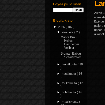
La
Löydä pullollinen
Alkon k
oikeast
Blogiarkisto
läpikuu
paljon,
▼
2026
( 107 )
uppoa, 
▼
elokuuta
( 2 )
alkohol
Mahrs Bräu
Helles
Bamberger
Vollbier
Bruman Babau
Schwarzbier
►
heinäkuuta
( 19
)
►
kesäkuuta
( 16
)
►
toukokuuta
( 12
)
►
huhtikuuta
( 16
)
►
maaliskuuta
(