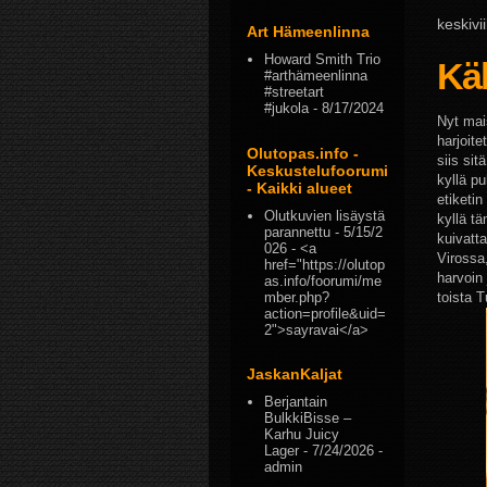
keskiv
Art Hämeenlinna
Howard Smith Trio
Käb
#arthämeenlinna
#streetart
#jukola
- 8/17/2024
Nyt mai
harjoite
Olutopas.info -
siis si
Keskustelufoorumi
kyllä p
- Kaikki alueet
etiketin
Olutkuvien lisäystä
kyllä t
parannettu
- 5/15/2
kuivatt
026
- <a
Virossa,
href="https://olutop
harvoin
as.info/foorumi/me
mber.php?
toista T
action=profile&uid=
2">sayravai</a>
JaskanKaljat
Berjantain
BulkkiBisse –
Karhu Juicy
Lager
- 7/24/2026
-
admin