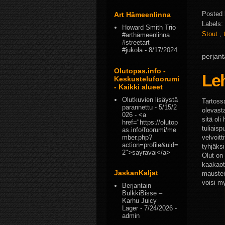
Posted
Art Hämeenlinna
Labels:
Howard Smith Trio
Stout
,
#arthämeenlinna
#streetart
#jukola
- 8/17/2024
perjant
Olutopas.info -
Leh
Keskustelufoorumi
- Kaikki alueet
Olutkuvien lisäystä
Tartoss
parannettu
- 5/15/2
olevast
026
- <a
sitä oli
href="https://olutop
tuliaisp
as.info/foorumi/me
mber.php?
velvoit
action=profile&uid=
tyhjäksi
2">sayravai</a>
Olut on 
kaakaot
JaskanKaljat
maustei
voisi m
Berjantain
BulkkiBisse –
Karhu Juicy
Lager
- 7/24/2026
-
admin