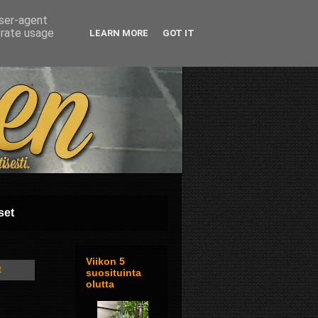
user-agent
erate usage
LEARN MORE
GOT IT
set
Viikon 5
t
suosituinta
olutta