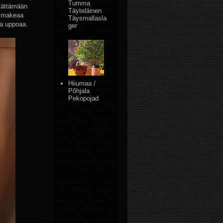
Tumma
llättämään
Täyteläinen
a makeaa
Täysmallasla
ja uppoaa.
ger
Hiiumaa /
Põhjala
Pekopojad