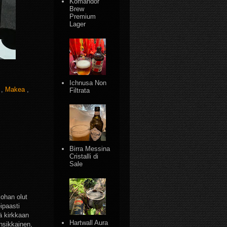
Komandor
Brew
Premium
Lager
Ichnusa Non
i
,
Makea
,
Filtrata
Birra Messina
Cristalli di
Sale
kohan olut
ipaasti
ä kirkkaan
Hartwall Aura
nsikkainen,