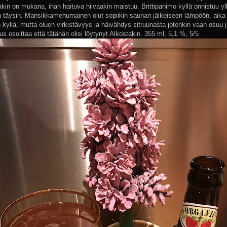
akin on mukana, ihan haituva hiivaakin maistuu. Brittipanimo kyllä onnistuu y
in täysin. Mansikkamehumainen olut sopiikin saunan jälkeiseen lämpöön, aik
 kyllä, mutta oluen virkistävyys ja häivähdys sitruunasta jotenkin vaan osuu 
s osoittaa että tätähän olisi löytynyt Alkostakin. 355 ml, 5,1 %, 5/5