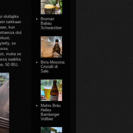
 olutlajike
Bruman
kein tarkkaan
Babau
laan, kun
Schwarzbier
ettaessa olut
ilusti,
tetty, se
ussa,
ti, mutta se
assa saakka.
Birra Messina
no. 50 IBU,
Cristalli di
Sale
Mahrs Bräu
Helles
Bamberger
Vollbier