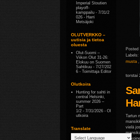
Imperial Stoutien
playoff-
kamppailu
- 7/31/2
026
- Harri
Metsäjoki
OLUTVERKKO –
uutisia ja tietoa
oluesta
Posted
Olut-Suomi –
Labels:
Viikon Olut 31-26:
musta
Elokuu on Suomen
Sahtikuu
- 7/27/202
6
- Toimittaja Editor
torstai
Olutkoira
Sam
Hunting for sahti in
central Helsinki,
Han
summer 2026 –
Part
1/2
- 7/31/2026
- Ol
utkoira
Tartun 
mansikka
vielä jo
Translate
mansika
valkoin