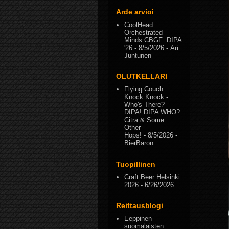
Arde arvioi
CoolHead
Orchestrated
Minds CBGF: DIPA
'26
- 8/5/2026
- Ari
Juntunen
OLUTKELLARI
Flying Couch
Knock Knock -
Who's There?
DIPA! DIPA WHO?
Citra & Some
Other
Hops!
- 8/5/2026
-
BierBaron
Tuopillinen
Craft Beer Helsinki
2026
- 6/26/2026
Reittausblogi
Eeppinen
suomalaisten