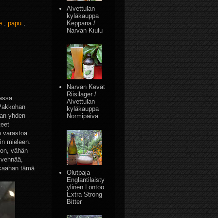
Alvettulan
kyläkauppa
Keppana /
ke
,
papu
,
Narvan Kiulu
Narvan Kevät
Riisilager /
lassa
Alvettulan
 Pakkohan
kyläkauppa
maan yhden
Normipäivä
teet
o varastoa
kin mieleen.
jon, vähän
 vehnää,
uokaahan tämä
Olutpaja
Englantilaisty
ylinen Lontoo
Extra Strong
Bitter