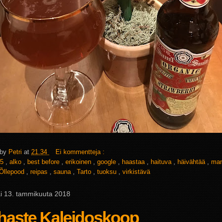
 by
Petri
at
21.34
Ei kommentteja :
5
,
alko
,
best before
,
erikoinen
,
google
,
haastaa
,
haituva
,
häivähtää
,
ma
Õllepood
,
reipas
,
sauna
,
Tarto
,
tuoksu
,
virkistävä
ai 13. tammikuuta 2018
haste Kaleidoskoop