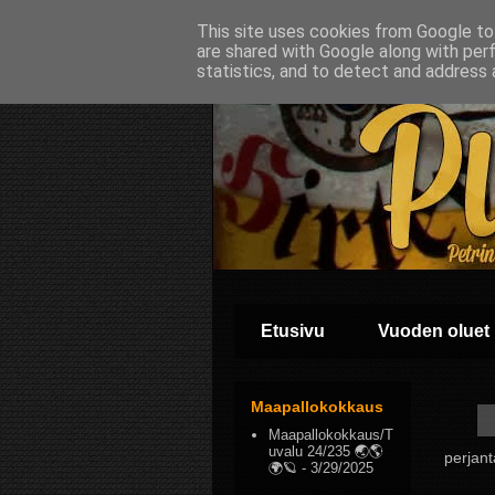
This site uses cookies from Google to 
are shared with Google along with per
statistics, and to detect and address 
Etusivu
Vuoden oluet
Maapallokokkaus
Maapallokokkaus/T
uvalu 24/235 🌏🌎
perjant
🌍🪐
- 3/29/2025