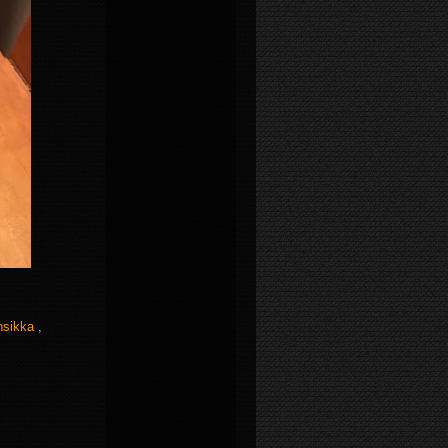
nsikka
,