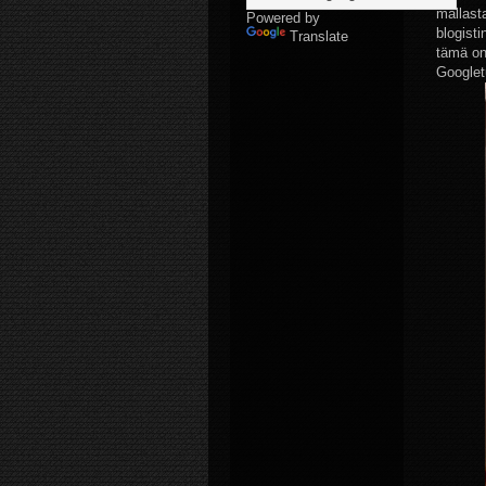
mallast
Powered by
blogist
Translate
tämä on
Googletu