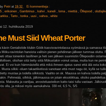
 by
Petri
at
19.32
Ei kommentteja :
5
,
erikoinen
,
Gambrinus
,
kahvi
,
kaneli
,
loma
,
miettiä
,
Õllepood
,
olutlaji
tarkka
,
Tarto
,
tonka
,
uusi
,
vahva
,
white
ai 12. huhtikuuta 2019
e Must Siid Wheat Porter
a kävin Genialistide klubin Göök-kasvisravintolassa syömässä ja samassa ti
a Möku-ravintolan hanoista valitsin pienen pohdinnan jälkeen tummaa olutta.
 heti ottaa toinenkin lasillinen ja heti sen jälkeen suunnistin Õllepoodiin osta
ullollisen, olisihan sitä tietty siitä Mökustakin voinut ostaa, mutta kun ne perin
tivat. Ei voi kuin hämmästellä että mikä ihmeen ajatus sanoi että älä osta kok
. Musta silkki -oluen takaetiketissä sanotaan että must nagu öö, kyllä se tuli
tietty mustaa ja todella silkkistä. Vaahto on ok. Maussa on kahvia todella pal
akin. Pehmeää, silkkiä, jälkimaussa on jotain eksotiikkaa, olisiko paahdettua
sta. Makeutta ja vaniljaa, arvosteluasteikon katto taisi tulla vastaan. Jälkir
yös olla, ja miksei myös aamukahvia. 330 ml, 6,5 %, 5/5