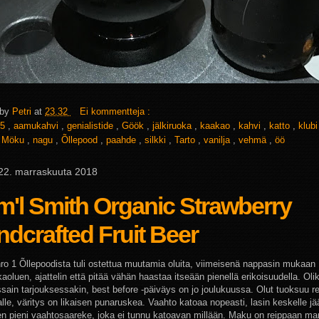
 by
Petri
at
23.32
Ei kommentteja :
5
,
aamukahvi
,
genialistide
,
Göök
,
jälkiruoka
,
kaakao
,
kahvi
,
katto
,
klub
,
Möku
,
nagu
,
Õllepood
,
paahde
,
silkki
,
Tarto
,
vanilja
,
vehmä
,
öö
 22. marraskuuta 2018
'l Smith Organic Strawberry
dcrafted Fruit Beer
nro 1 Õllepoodista tuli ostettua muutamia oluita, viimeisenä nappasin mukaan
oluen, ajattelin että pitää vähän haastaa itseään pienellä erikoisuudella. Oli
ssain tarjouksessakin, best before -päiväys on jo joulukuussa. Olut tuoksuu re
lle, väritys on likaisen punaruskea. Vaahto katoaa nopeasti, lasin keskelle jä
en pieni vaahtosaareke, joka ei tunnu katoavan millään. Maku on reippaan ma