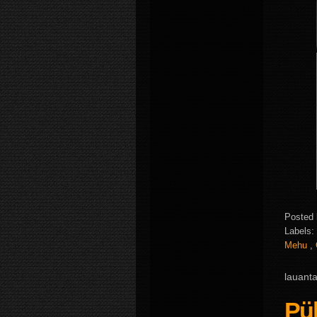
Posted
Labels:
Mehu
,
lauant
Pü