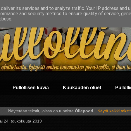
deliver its services and to analyze traffic. Your IP address and 
formance and security metrics to ensure quality of service, gen
abuse.
Pullollisen kuvia
Kuukauden oluet
Pullolli
Näytetään tekstit, joissa on tunniste
Õllepood
.
Näytä kaikki teksti
ai 24. toukokuuta 2019