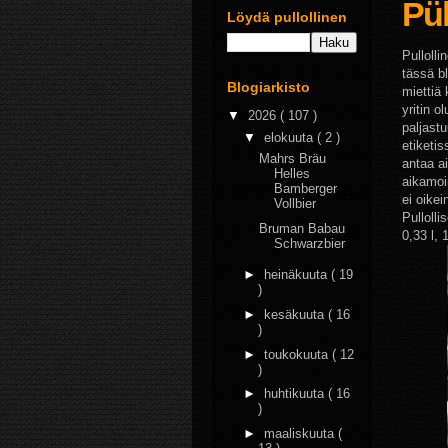
Pü
Löydä pullollinen
Pullolli
tässä b
Blogiarkisto
miettiä
yritin o
▼
2026
( 107 )
paljast
▼
elokuuta
( 2 )
etiketi
Mahrs Bräu
antaa a
Helles
aikamoi
Bamberger
ei oike
Vollbier
Pulloll
Bruman Babau
0,33 l, 
Schwarzbier
►
heinäkuuta
( 19
)
►
kesäkuuta
( 16
)
►
toukokuuta
( 12
)
►
huhtikuuta
( 16
)
►
maaliskuuta
(