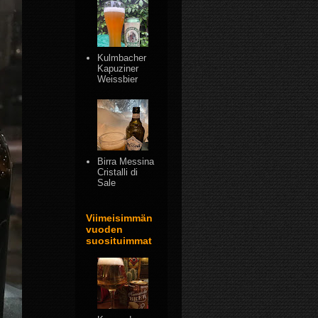
Kulmbacher
Kapuziner
Weissbier
Birra Messina
Cristalli di
Sale
Viimeisimmän
vuoden
suosituimmat