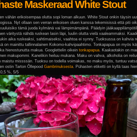
haste Maskeraad White Stout
nen vähän erikoisempaa olutta sopi loman alkuun. White Stout onkin täysin uusi
logissa. Nyt ollaan sen verran erikoisen oluen kanssa tekemisissä että piti oi
 kuuluisiko tämä juoda kylmänä vai lämpimämpänä. Päädyin jääkaappilämpöti
luen väritystä nähdä ruskean lasin läpi, luulin olutta vielä vaaleammaksi. Kaad
uukin aika ruskeaksi, sahtimaiseksi, vaahtoa ei synny. Tuoksussa on kahvia re
ssä on mainittu tallinnalainen Kokomo-kahvipaahtimo. Tonkapapua on myös käy
ika hienostunutta makua. Googlettelin oikein
tonkapapua
. Kaakaotakin on ma
nen makupommi. Kanelikin heiluu mukana. Maku on vahva, alkoholia on reilus
in maistu missssän. Tuoksu on todella voimakas, no maku myös, tuntuu vats
isen ostin Tarton Õllepood
Gambrinuksesta
. Pühasten etiketti on kyllä taas hie
10,5 %, 5/5