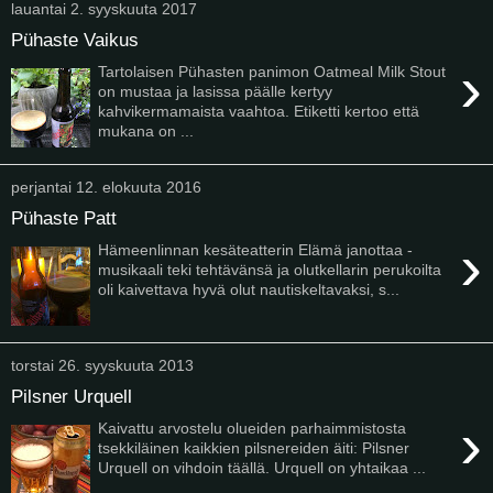
lauantai 2. syyskuuta 2017
Pühaste Vaikus
›
Tartolaisen Pühasten panimon Oatmeal Milk Stout
on mustaa ja lasissa päälle kertyy
kahvikermamaista vaahtoa. Etiketti kertoo että
mukana on ...
perjantai 12. elokuuta 2016
Pühaste Patt
›
Hämeenlinnan kesäteatterin Elämä janottaa -
musikaali teki tehtävänsä ja olutkellarin perukoilta
oli kaivettava hyvä olut nautiskeltavaksi, s...
torstai 26. syyskuuta 2013
Pilsner Urquell
›
Kaivattu arvostelu olueiden parhaimmistosta
tsekkiläinen kaikkien pilsnereiden äiti: Pilsner
Urquell on vihdoin täällä. Urquell on yhtaikaa ...