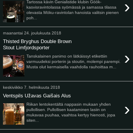
›
Tartossa kävin Genialistide klubin Göök-
kasvisravintolassa syömässä ja samassa tilassa
olevasta Möku-ravintolan hanoista valitsin pienen
poh...
maanantai 24. joulukuuta 2018
Thisted Bryghus Double Brown
Stout Limfjordsporter
›
Tanskalainen panimo on lätkäissyt etikettiin
varmuudeksi porterin ja stoutin, molempi parempi.
Musta olut kermaisella vaahdolla rauhoittaa m...
keskiviikko 7. helmikuuta 2018
Ventspils Užavas Gaišais Alus
›
Riikan lentokentältä nappasin mukaan yhden
pullollisen. Pullollisen kaataminen lasiin on
mukavaa puuhaa, vaahtoa kertyy hienosti, jopa
siten...