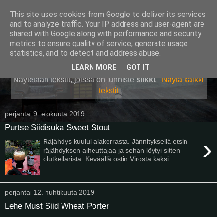
This site uses cookies from Google to deliver its services
Pullollinen
and to analyze traffic. Your IP address and user-agent are
shared with Google along with performance and security
metrics to ensure quality of service, generate usage
statistics, and to detect and address abuse.
▼
LEARN MORE
GOT IT
Näytetään tekstit, joissa on tunniste
silkki
.
Näytä kaikki
tekstit
perjantai 9. elokuuta 2019
Purtse Siidisuka Sweet Stout
›
Räjähdys kuului alakerrasta. Jännityksellä etsin
räjähdyksen aiheuttajaa ja sehän löytyi sitten
olutkellarista. Keväällä ostin Virosta kaksi...
perjantai 12. huhtikuuta 2019
Lehe Must Siid Wheat Porter