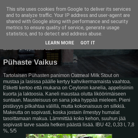
This site uses cookies from Google to deliver its services
Pullollinen
and to analyze traffic. Your IP address and user-agent are
shared with Google along with performance and security
metrics to ensure quality of service, generate usage
statistics, and to detect and address abuse.
▼
LEARN MORE
GOT IT
lauantai 2. syyskuuta 2017
Pühaste Vaikus
Tartolaisen Pühasten panimon Oatmeal Milk Stout on
mustaa ja lasissa päälle kertyy kahvikermamaista vaahtoa.
Etiketti kertoo että mukana on Ceylonin kanelia, appelisiinin
kuorta ja laktoosia. Kaneli maustaa olutta liköörimäiseen
suntaan. Mausteisuus on sana joka hyppää mieleen. Pieni
pistävyys pilkahtaa välillä, mutta kokonaisuus on silkkiä.
Makeutta on sopivasti, koska jostain ilmestyy humalat
tasoittamaan makua. Lämmittää koko kehon, suuhun jää
sopivasti tarve saada hetken päästä lisää. IBU 42, 0,33 l, 7,8
%, 5/5