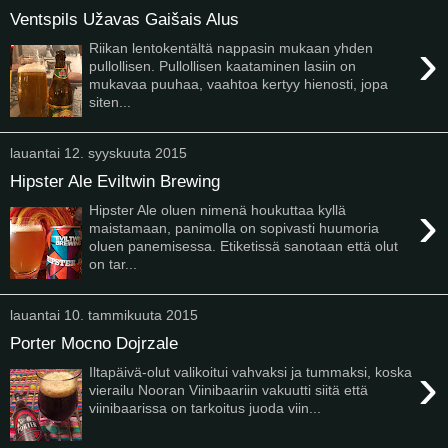
Ventspils Užavas Gaišais Alus
›
Riikan lentokentältä nappasin mukaan yhden
pullollisen. Pullollisen kaataminen lasiin on
mukavaa puuhaa, vaahtoa kertyy hienosti, jopa
siten...
lauantai 12. syyskuuta 2015
Hipster Ale Eviltwin Brewing
›
Hipster Ale oluen nimenä houkuttaa kyllä
maistamaan, panimolla on sopivasti huumoria
oluen panemisessa. Etiketissä sanotaan että olut
on tar...
lauantai 10. tammikuuta 2015
Porter Mocno Dojrzale
›
Iltapäivä-olut valikoitui vahvaksi ja tummaksi, koska
vierailu Nooran Viinibaariin vakuutti siitä että
viinibaarissa on tarkoitus juoda viin...