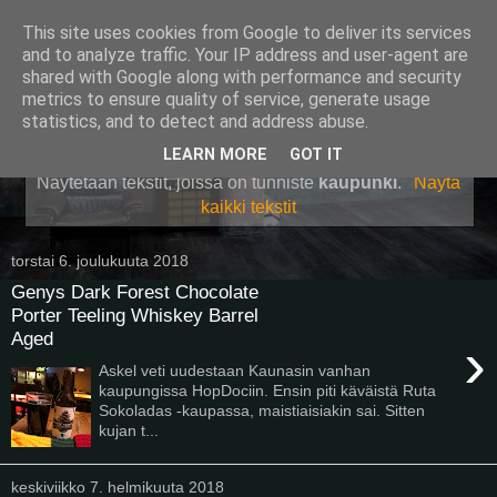
This site uses cookies from Google to deliver its services
Pullollinen
and to analyze traffic. Your IP address and user-agent are
shared with Google along with performance and security
metrics to ensure quality of service, generate usage
statistics, and to detect and address abuse.
▼
LEARN MORE
GOT IT
Näytetään tekstit, joissa on tunniste
kaupunki
.
Näytä
kaikki tekstit
torstai 6. joulukuuta 2018
Genys Dark Forest Chocolate
Porter Teeling Whiskey Barrel
Aged
›
Askel veti uudestaan Kaunasin vanhan
kaupungissa HopDociin. Ensin piti käväistä Ruta
Sokoladas -kaupassa, maistiaisiakin sai. Sitten
kujan t...
keskiviikko 7. helmikuuta 2018