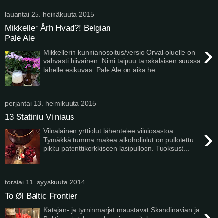
lauantai 25. heinäkuuta 2015
Mikkeller Årh Hvad?! Belgian
Pale Ale
›
Mikkellerin kunnianosoitus/versio Orval-oluelle on
vahvasti hiivainen. Nimi taipuu tanskalaisen suussa
lähelle esikuvaa. Pale Ale on aika he...
perjantai 13. helmikuuta 2015
13 Statiniu Vilniaus
›
Vilnalainen yrttiolut lähentelee viiniosastoa.
Tymäkkä tumma makea alkoholiolut on pullotettu
pikku patenttikorkkiseen lasipulloon. Tuoksust...
torstai 11. syyskuuta 2014
To Øl Baltic Frontier
›
Katajan- ja tyrninmarjat maustavat Skandinavian ja