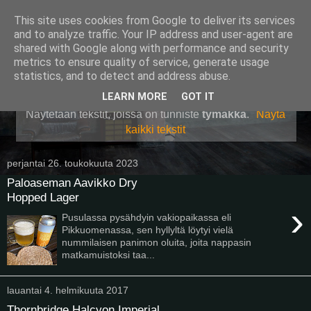
This site uses cookies from Google to deliver its services
Pullollinen
and to analyze traffic. Your IP address and user-agent are
shared with Google along with performance and security
metrics to ensure quality of service, generate usage
statistics, and to detect and address abuse.
▼
LEARN MORE
GOT IT
Näytetään tekstit, joissa on tunniste
tymäkkä
.
Näytä
kaikki tekstit
perjantai 26. toukokuuta 2023
Paloaseman Aavikko Dry
Hopped Lager
›
Pusulassa pysähdyin vakiopaikassa eli
Pikkuomenassa, sen hyllyltä löytyi vielä
nummilaisen panimon oluita, joita nappasin
matkamuistoksi taa...
lauantai 4. helmikuuta 2017
Thornbridge Halcyon Imperial