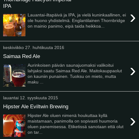
IPA
›
Lauantai-iltapäivä ja IPA, ja vielä kuninkaallinen, ei
ole huono yhdistelmä. Englantilainen Thornbridge
on mainio panimo, eipä taida heikkoa...
keskiviikko 27. huhtikuuta 2016
Saimaa Red Ale
›
Aurinkoisen päivän saunajuomaksi valikoitui
lahjaksi saatu Saimaa Red Ale. Maitokauppaolut
on kauniin punainen. Tuoksu on mieto, mutta
maku ...
lauantai 12. syyskuuta 2015
Hipster Ale Eviltwin Brewing
›
Hipster Ale oluen nimenä houkuttaa kyllä
maistamaan, panimolla on sopivasti huumoria
oluen panemisessa. Etiketissä sanotaan että olut
on tar...