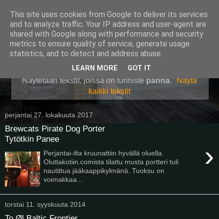
This site uses cookies from Google to deliver its services
Pullollinen
and to analyze traffic. Your IP address and user-agent are
shared with Google along with performance and security
metrics to ensure quality of service, generate usage
statistics, and to detect and address abuse.
▼
LEARN MORE
GOT IT
Näytetään tekstit, joissa on tunniste
panna
.
Näytä
kaikki tekstit
perjantai 27. lokakuuta 2017
Brewcats Pirate Dog Porter
Tytötkin Panee
›
Perjantai-ilta kruunattiin hyvällä oluella.
Oluttakotiin.comista tilattu musta portteri tuli
nautittua jääkaappikylmänä. Tuoksu on
voimakkaa...
torstai 11. syyskuuta 2014
To Øl Baltic Frontier