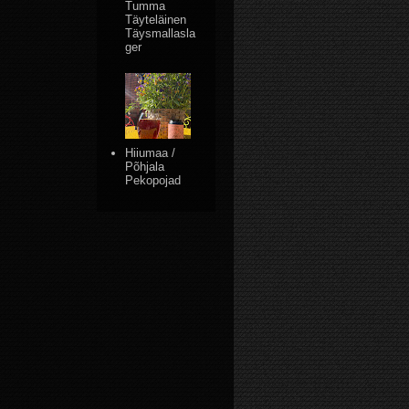
Tumma
Täyteläinen
Täysmallasla
ger
Hiiumaa /
Põhjala
Pekopojad