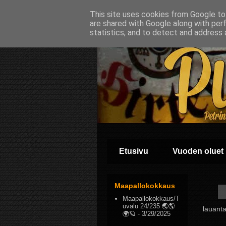
This site uses cookies from Google to 
are shared with Google along with per
statistics, and to detect and address 
Etusivu
Vuoden oluet
Maapallokokkaus
Maapallokokkaus/T
uvalu 24/235 🌏🌎
lauanta
🌍🪐
- 3/29/2025