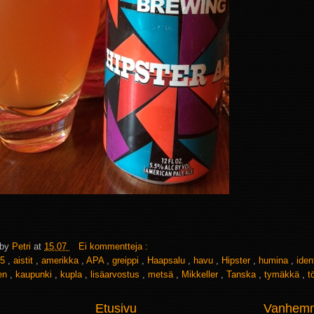
 by
Petri
at
15.07
Ei kommentteja :
5
,
aistit
,
amerikka
,
APA
,
greippi
,
Haapsalu
,
havu
,
Hipster
,
humina
,
iden
en
,
kaupunki
,
kupla
,
lisäarvostus
,
metsä
,
Mikkeller
,
Tanska
,
tymäkkä
,
t
Etusivu
Vanhemma