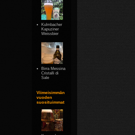
Kulmbacher
Kapuziner
Weissbier
Birra Messina
Cristalli di
Sale
Viimeisimmän
vuoden
suosituimmat