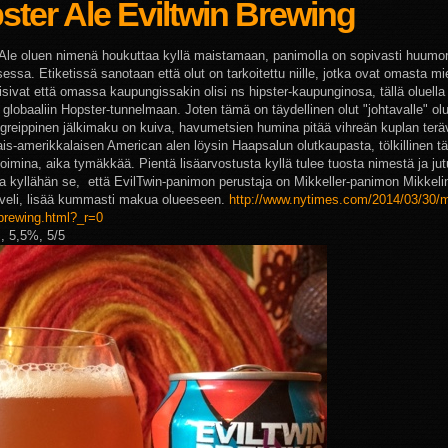
ster Ale Eviltwin Brewing
 Ale oluen nimenä houkuttaa kyllä maistamaan, panimolla on sopivasti huumor
ssa. Etiketissä sanotaan että olut on tarkoitettu niille, jotka ovat omasta mi
isivat että omassa kaupungissakin olisi ns hipster-kaupunginosa, tällä oluella
 globaaliin Hopster-tunnelmaan. Joten tämä on täydellinen olut "johtavalle" olut
 greippinen jälkimaku on kuiva, havumetsien humina pitää vihreän kuplan te
is-amerikkalaisen American alen löysin Haapsalun olutkaupasta, tölkillinen tät
voimina, aika tymäkkää. Pientä lisäarvostusta kyllä tulee tuosta nimestä ja ju
 ja kyllähän se, että EvilTwin-panimon perustaja on Mikkeller-panimon Mikkelin
veli, lisää kummasti makua olueeseen.
http://www.nytimes.com/2014/03/30/
-brewing.html?_r=0
., 5,5%, 5/5