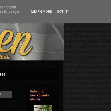
user-agent
erate usage
LEARN MORE
GOT IT
set
Viikon 5
t
suosituinta
olutta