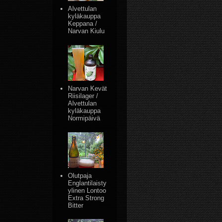
Alvettulan
kyläkauppa
Keppana /
Narvan Kiulu
Narvan Kevät
Riisilager /
Alvettulan
kyläkauppa
Normipäivä
Olutpaja
Englantilaisty
ylinen Lontoo
Extra Strong
Bitter