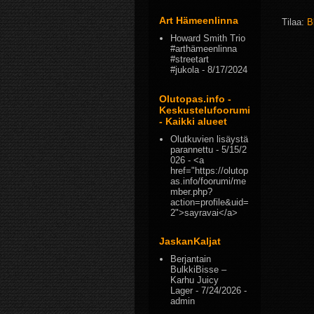
Art Hämeenlinna
Tilaa:
B
Howard Smith Trio
#arthämeenlinna
#streetart
#jukola
- 8/17/2024
Olutopas.info -
Keskustelufoorumi
- Kaikki alueet
Olutkuvien lisäystä
parannettu
- 5/15/2
026
- <a
href="https://olutop
as.info/foorumi/me
mber.php?
action=profile&uid=
2">sayravai</a>
JaskanKaljat
Berjantain
BulkkiBisse –
Karhu Juicy
Lager
- 7/24/2026
-
admin