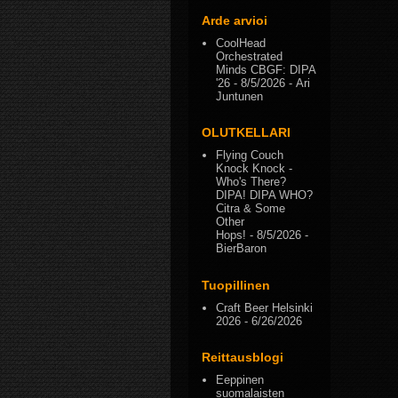
Arde arvioi
CoolHead
Orchestrated
Minds CBGF: DIPA
'26
- 8/5/2026
- Ari
Juntunen
OLUTKELLARI
Flying Couch
Knock Knock -
Who's There?
DIPA! DIPA WHO?
Citra & Some
Other
Hops!
- 8/5/2026
-
BierBaron
Tuopillinen
Craft Beer Helsinki
2026
- 6/26/2026
Reittausblogi
Eeppinen
suomalaisten