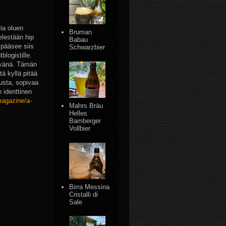
ia oluen
Bruman
elestään hip
Babau
 pääsee siis
Schwarzbier
blogistille.
rävänä. Tämän
ä kyllä pitää
tusta, sopivaa
 identtinen
magazine/a-
Mahrs Bräu
Helles
Bamberger
Vollbier
Birra Messina
Cristalli di
Sale