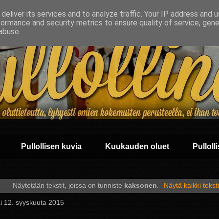
deliver its services and to analyze traffic. Your IP address and 
formance and security metrics to ensure quality of service, gen
abuse.
Pullollisen kuvia
Kuukauden oluet
Pullolli
Näytetään tekstit, joissa on tunniste
kaksonen
.
Näytä kaikki teksti
i 12. syyskuuta 2015