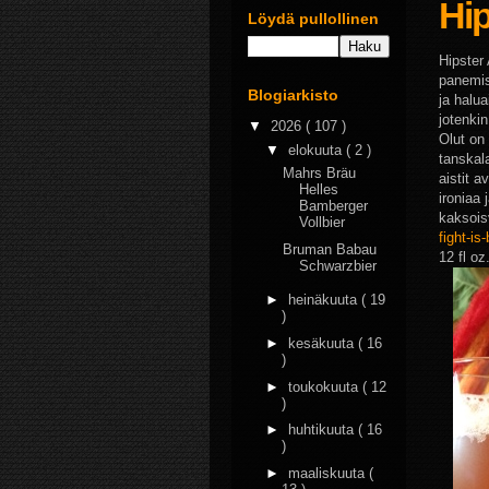
Hip
Löydä pullollinen
Hipster
panemise
Blogiarkisto
ja halua
jotenkin
▼
2026
( 107 )
Olut on
▼
elokuuta
( 2 )
tanskala
Mahrs Bräu
aistit a
Helles
ironiaa
Bamberger
kaksois
Vollbier
fight-is
Bruman Babau
12 fl oz
Schwarzbier
►
heinäkuuta
( 19
)
►
kesäkuuta
( 16
)
►
toukokuuta
( 12
)
►
huhtikuuta
( 16
)
►
maaliskuuta
(