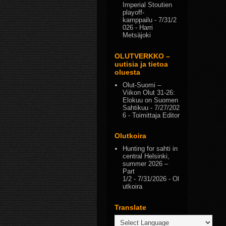
Imperial Stoutien
playoff-
kamppailu
- 7/31/2
026
- Harri
Metsäjoki
OLUTVERKKO –
uutisia ja tietoa
oluesta
Olut-Suomi –
Viikon Olut 31-26:
Elokuu on Suomen
Sahtikuu
- 7/27/202
6
- Toimittaja Editor
Olutkoira
Hunting for sahti in
central Helsinki,
summer 2026 –
Part
1/2
- 7/31/2026
- Ol
utkoira
Translate