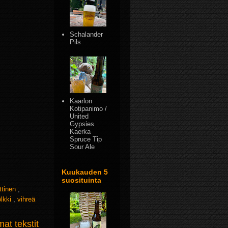
Schalander
Pils
Kaarlon
Kotipanimo /
United
Gypsies
Kaerka
Spruce Tip
Sour Ale
Kuukauden 5
suosituinta
ttinen
,
ölkki
,
vihreä
t tekstit