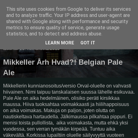
This site uses cookies from Google to deliver its services
Pullollinen
and to analyze traffic. Your IP address and user-agent are
shared with Google along with performance and security
metrics to ensure quality of service, generate usage
statistics, and to detect and address abuse.
▼
LEARN MORE
GOT IT
lauantai 25. heinäkuuta 2015
Mikkeller Årh Hvad?! Belgian Pale
Ale
Mikkellerin kunnianosoitus/versio Orval-oluelle on vahvasti
hiivainen. Nimi taipuu tanskalaisen suussa lähelle esikuvaa.
Pale Ale on aika hedelmäinen, olisiko peräti kirsikkaa
maussa. Hiiva tuoksahtaa voimakkaasti ja hiilihappoisuus
on aika voimakas. Makuja on paljon, joten olutta on
nautiskeltava hartaudella. Jälkimaussa pilkahtaa pippuri. Ei
menisi toista pullollista, aika voimakasta, mutta ehkä yksi
vuodessa, sen verran tymäkän kirpeää. Tuntuu aika
väkevältä. Korkissa lupailtiin oluelle säilyvyyttä vuoteen