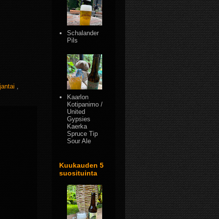
Schalander
Pils
jantai
,
Kaarlon
Kotipanimo /
United
Gypsies
Kaerka
Spruce Tip
Sour Ale
Kuukauden 5
suosituinta