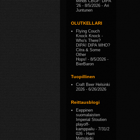
Minds CBGF: DIPA
'26
- 8/5/2026
- Ari
Juntunen
OLUTKELLARI
Flying Couch
Knock Knock -
Who's There?
DIPA! DIPA WHO?
Citra & Some
Other
Hops!
- 8/5/2026
-
BierBaron
Tuopillinen
Craft Beer Helsinki
2026
- 6/26/2026
Reittausblogi
Eeppinen
suomalaisten
Imperial Stoutien
playoff-
kamppailu
- 7/31/2
026
- Harri
Metsäjoki