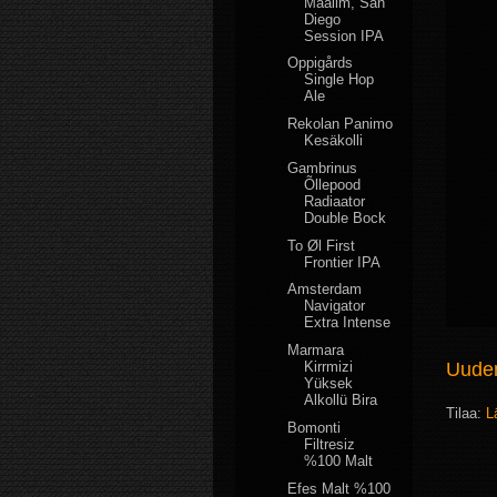
Maailm, San
Diego
Session IPA
Oppigårds
Single Hop
Ale
Rekolan Panimo
Kesäkolli
Gambrinus
Õllepood
Radiaator
Double Bock
To Øl First
Frontier IPA
Amsterdam
Navigator
Extra Intense
Marmara
Kirrmizi
Uudem
Yüksek
Alkollü Bira
Tilaa:
L
Bomonti
Filtresiz
%100 Malt
Efes Malt %100