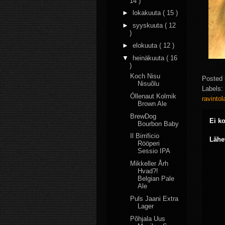
14 )
►
lokakuuta
( 15 )
►
syyskuuta
( 12
)
►
elokuuta
( 12 )
▼
heinäkuuta
( 16
)
Koch Nisu
Posted
Nisuõlu
Labels:
Óllenaut Kolmik
ravinto
Brown Ale
BrewDog
Ei k
Bourbon Baby
Il Birrificio
Lähe
Rööperi
Sessio IPA
Mikkeller Årh
Hvad?!
Belgian Pale
Ale
Puls Jaani Extra
Lager
Põhjala Uus