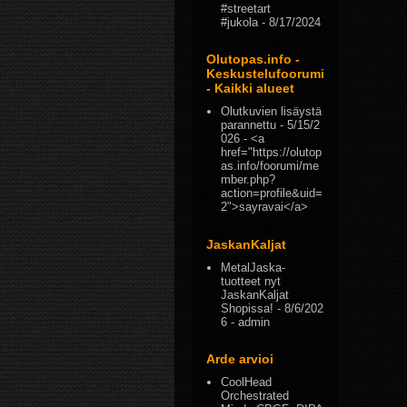
#streetart
#jukola
- 8/17/2024
Olutopas.info -
Keskustelufoorumi
- Kaikki alueet
Olutkuvien lisäystä
parannettu
- 5/15/2
026
- <a
href="https://olutop
as.info/foorumi/me
mber.php?
action=profile&uid=
2">sayravai</a>
JaskanKaljat
MetalJaska-
tuotteet nyt
JaskanKaljat
Shopissa!
- 8/6/202
6
- admin
Arde arvioi
CoolHead
Orchestrated