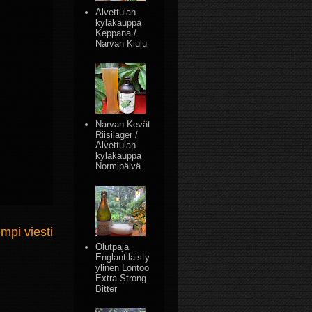
Alvettulan
kyläkauppa
Keppana /
Narvan Kiulu
Narvan Kevät
Riisilager /
Alvettulan
kyläkauppa
Normipäivä
mpi viesti
Olutpaja
Englantilaisty
ylinen Lontoo
Extra Strong
Bitter