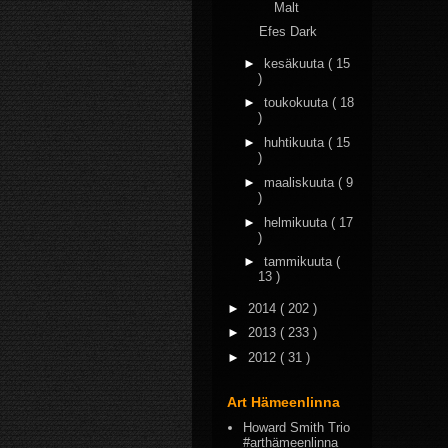
Malt
Efes Dark
►
kesäkuuta
( 15
)
►
toukokuuta
( 18
)
►
huhtikuuta
( 15
)
►
maaliskuuta
( 9
)
►
helmikuuta
( 17
)
►
tammikuuta
(
13 )
►
2014
( 202 )
►
2013
( 233 )
►
2012
( 31 )
Art Hämeenlinna
Howard Smith Trio
#arthämeenlinna