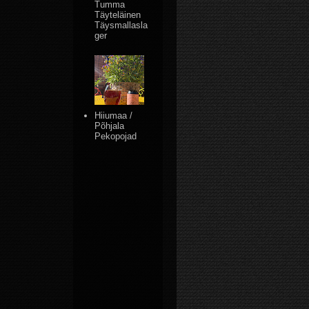
Tumma
Täyteläinen
Täysmallasla
ger
Hiiumaa /
Põhjala
Pekopojad