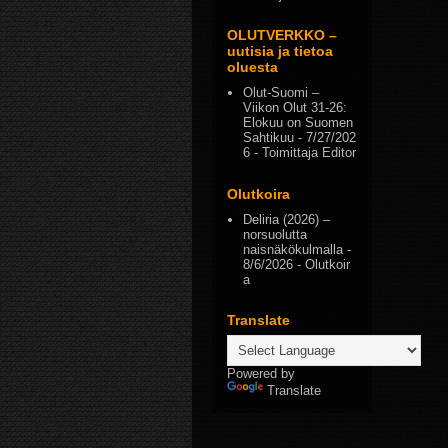
OLUTVERKKO –
uutisia ja tietoa
oluesta
Olut-Suomi –
Viikon Olut 31-26:
Elokuu on Suomen
Sahtikuu
- 7/27/202
6
- Toimittaja Editor
Olutkoira
Deliria (2026) –
norsuolutta
naisnäkökulmalla
-
8/6/2026
- Olutkoir
a
Translate
Powered by
Translate