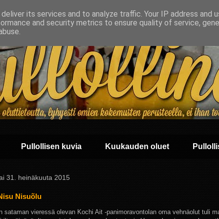
deliver its services and to analyze traffic. Your IP address and 
formance and security metrics to ensure quality of service, gen
abuse.
Pullollisen kuvia
Kuukauden oluet
Pullolli
ai 31. heinäkuuta 2015
Nisu Nisuõlu
an sataman vieressä olevan Kochi Ait -panimoravontolan oma vehnäolut tuli ma