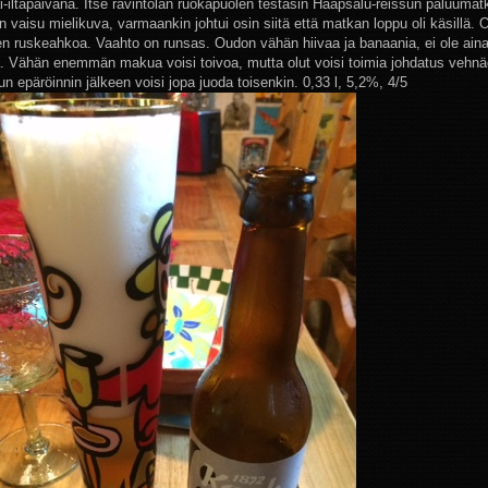
i-iltapäivänä. Itse ravintolan ruokapuolen testasin Haapsalu-reissun paluumatka
n vaisu mielikuva, varmaankin johtui osin siitä että matkan loppu oli käsillä. 
sen ruskeahkoa. Vaahto on runsas. Oudon vähän hiivaa ja banaania, ei ole aina
 Vähän enemmän makua voisi toivoa, mutta olut voisi toimia johdatus vehnäo
un epäröinnin jälkeen voisi jopa juoda toisenkin. 0,33 l, 5,2%, 4/5