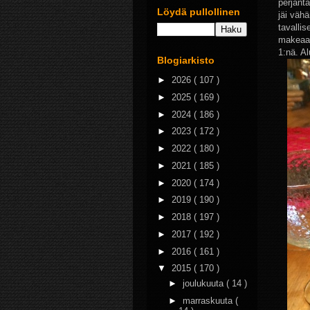
perjanta
Löydä pullollinen
jäi vähä
tavalli
makeaa.
1:nä. Al
Blogiarkisto
►
2026
( 107 )
►
2025
( 169 )
►
2024
( 186 )
►
2023
( 172 )
►
2022
( 180 )
►
2021
( 185 )
►
2020
( 174 )
►
2019
( 190 )
►
2018
( 197 )
►
2017
( 192 )
►
2016
( 161 )
▼
2015
( 170 )
►
joulukuuta
( 14 )
►
marraskuuta
(