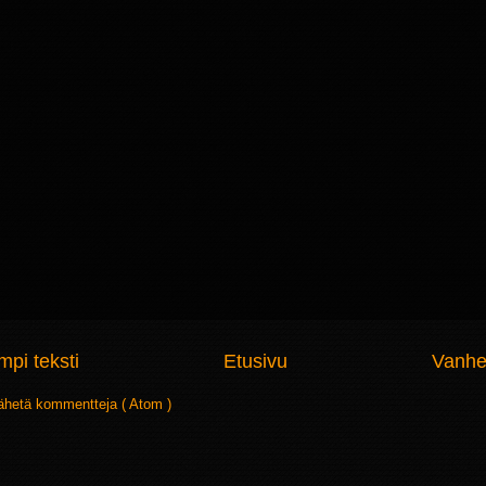
pi teksti
Etusivu
Vanhe
ähetä kommentteja ( Atom )