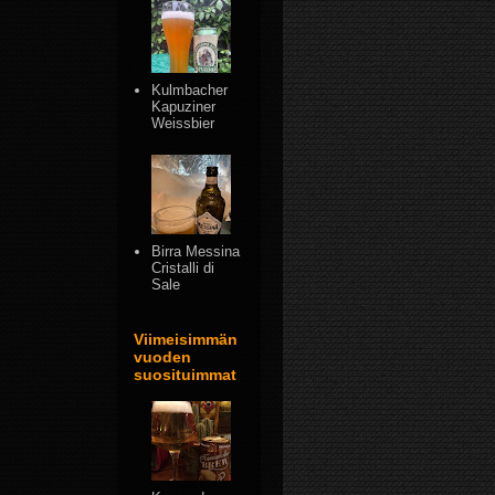
Kulmbacher
Kapuziner
Weissbier
Birra Messina
Cristalli di
Sale
Viimeisimmän
vuoden
suosituimmat