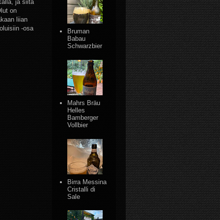
lla, ja siitä
Olut on
kaan liian
luisiin -osa
Bruman
Babau
Schwarzbier
Mahrs Bräu
Helles
Bamberger
Vollbier
Birra Messina
Cristalli di
Sale