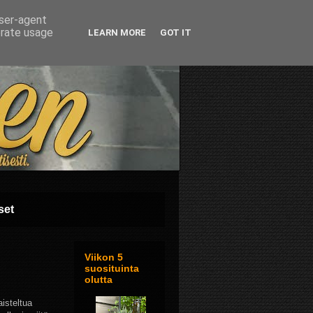
user-agent
erate usage
LEARN MORE
GOT IT
set
Viikon 5
suosituinta
olutta
isteltua