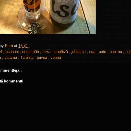
 by
Petri
at
15.41
4
,
banaani
,
enemmän
,
hiiva
,
iltapäivä
,
johdatus
,
osa
,
outo
,
panimo
,
per
la
,
satama
,
Tallinna
,
toivoa
,
vehnä
ommentteja :
tä kommentti