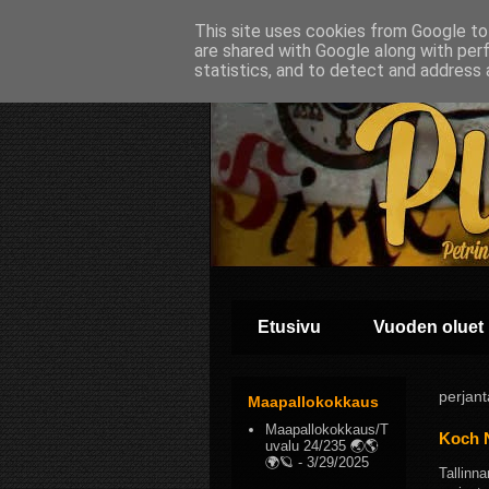
This site uses cookies from Google to 
are shared with Google along with per
statistics, and to detect and address 
Etusivu
Vuoden oluet
perjant
Maapallokokkaus
Maapallokokkaus/T
Koch 
uvalu 24/235 🌏🌎
🌍🪐
- 3/29/2025
Tallinn