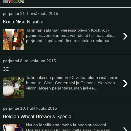
perjantai 31. heinäkuuta 2015
Koch Nisu Nisuõlu
›
Tallinnan sataman vieressä olevan Kochi Ait -
panimoravontolan oma vehnäolut tuli maisteltua
perjantai-iltapäivänä. Itse ravintolan ruokapuol...
perjantai 8. toukokuuta 2015
3C
›
Tallinnalaisen panimon 3C viittaa oluen sisältämiin
humaliin, Citra, Centennial ja Chinook. Aktiivisen
viikon jälkeen perjantaisaunan jälkee...
perjantai 10. huhtikuuta 2015
Belgian Wheat Brewer's Special
›
Nyt on lähellä että vanha kunnon suosikkini
Hoegaarden on löytänyt voittajansa. Saimaan