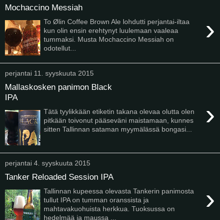
Mochaccino Messiah
›
To Ølin Coffee Brown Ale lohdutti perjantai-iltaa
kun olin ensin erehtynyt luulemaan vaaleaa
tummaksi. Musta Mochaccino Messiah on
odotellut...
perjantai 11. syyskuuta 2015
Mallaskosken panimon Black
IPA
›
Tätä tyylikkään etiketin takana olevaa olutta olen
pitkään toivonut pääseväni maistamaan, kunnes
sitten Tallinnan sataman myymälässä bongasi...
perjantai 4. syyskuuta 2015
Tanker Reloaded Session IPA
›
Tallinnan kupeessa olevasta Tankerin panimosta
tullut IPA on tumman oranssista ja
mahtavakuohuista herkkua. Tuoksussa on
hedelmää ja maussa ...