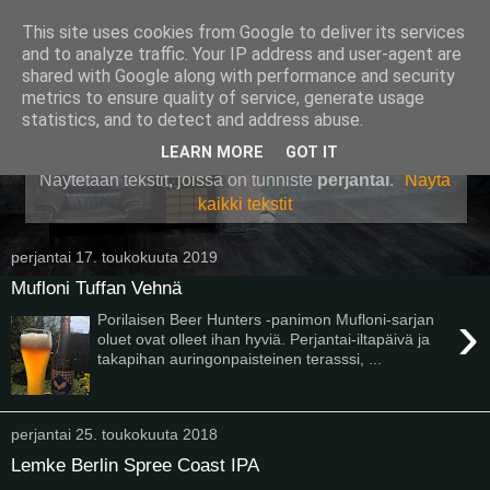
This site uses cookies from Google to deliver its services
Pullollinen
and to analyze traffic. Your IP address and user-agent are
shared with Google along with performance and security
metrics to ensure quality of service, generate usage
statistics, and to detect and address abuse.
▼
LEARN MORE
GOT IT
Näytetään tekstit, joissa on tunniste
perjantai
.
Näytä
kaikki tekstit
perjantai 17. toukokuuta 2019
Mufloni Tuffan Vehnä
›
Porilaisen Beer Hunters -panimon Mufloni-sarjan
oluet ovat olleet ihan hyviä. Perjantai-iltapäivä ja
takapihan auringonpaisteinen terasssi, ...
perjantai 25. toukokuuta 2018
Lemke Berlin Spree Coast IPA