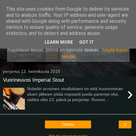
This site uses cookies from Google to deliver its services
Pullollinen
and to analyze traffic. Your IP address and user-agent are
shared with Google along with performance and security
metrics to ensure quality of service, generate usage
statistics, and to detect and address abuse.
▼
LEARN MORE
GOT IT
Näytetään tekstit, joissa on tunniste
Nobel
.
Näytä kaikki
tekstit
perjantai 13. helmikuuta 2015
Vuorineuvos Imperial Stout
›
Nobelin arvoinen oivallukseni on että huonomman
oluen jälkeen pitää nopeasti juoda parempi olut,
vaikka olisi 13. päivä ja perjantai. Ruosni...
›
Etusivu
Näytä internetversio