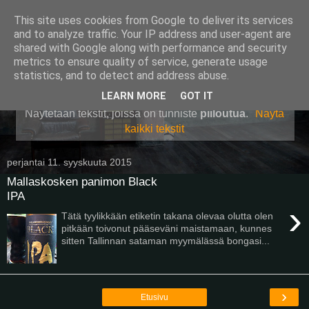
This site uses cookies from Google to deliver its services
Pullollinen
and to analyze traffic. Your IP address and user-agent are
shared with Google along with performance and security
metrics to ensure quality of service, generate usage
statistics, and to detect and address abuse.
▼
LEARN MORE
GOT IT
Näytetään tekstit, joissa on tunniste
piiloutua
.
Näytä
kaikki tekstit
perjantai 11. syyskuuta 2015
Mallaskosken panimon Black
IPA
›
Tätä tyylikkään etiketin takana olevaa olutta olen
pitkään toivonut pääseväni maistamaan, kunnes
sitten Tallinnan sataman myymälässä bongasi...
›
Etusivu