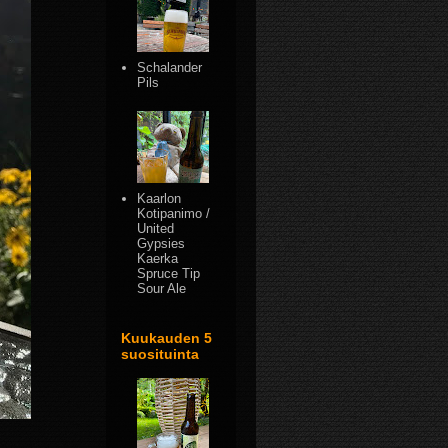
Schalander
Pils
Kaarlon
Kotipanimo /
United
Gypsies
Kaerka
Spruce Tip
Sour Ale
Kuukauden 5
suosituinta