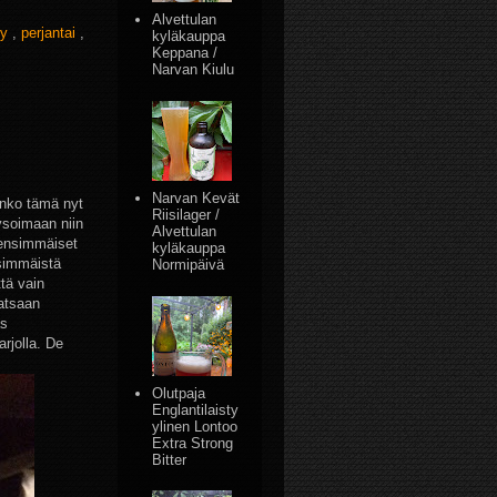
Alvettulan
ry
,
perjantai
,
kyläkauppa
Keppana /
Narvan Kiulu
Narvan Kevät
Onko tämä nyt
Riisilager /
ysoimaan niin
Alvettulan
 ensimmäiset
kyläkauppa
simmäistä
Normipäivä
ttä vain
vatsaan
as
arjolla. De
Olutpaja
Englantilaisty
ylinen Lontoo
Extra Strong
Bitter