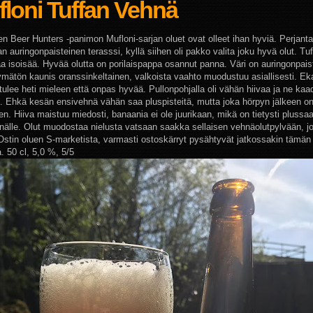
loni Tuffan Vehnä
en Beer Hunters -panimon Mufloni-sarjan oluet ovat olleet ihan hyviä. Perjantai
n auringonpaisteinen terasssi, kyllä siihen oli pakko valita joku hyvä olut. Tuf
taa isoisää. Hyvää olutta on porilaispappa osannut panna. Väri on auringonpai
ymätön kaunis oranssinkeltainen, valkoista vaahto muodustuu asiallisesti. E
tulee heti mieleen että onpas hyvää. Pullonpohjalla oli vähän hiivaa ja ne kaad
 Ehkä kesän ensivehnä vähän saa pluspisteitä, mutta joka hörpyn jälkeen o
en. Hiiva maistuu miedosti, banaania ei ole juurikaan, mikä on tietysti plussa
nälle. Olut muodostaa nielusta vatsaan saakka sellaisen vehnäolutpylvään, j
 Ostin oluen S-marketista, varmasti ostoskärryt pysähtyvät jatkossakin tämän
. 50 cl, 5,0 %, 5/5