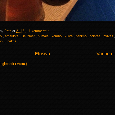
 by
Petri
at
21.13
1 kommentti :
5
,
amerikka
,
De Proef
,
humala
,
kombo
,
kuiva
,
panimo
,
poistaa
,
pylväs
nen
,
unelma
Etusivu
Vanhemma
logitekstit ( Atom )