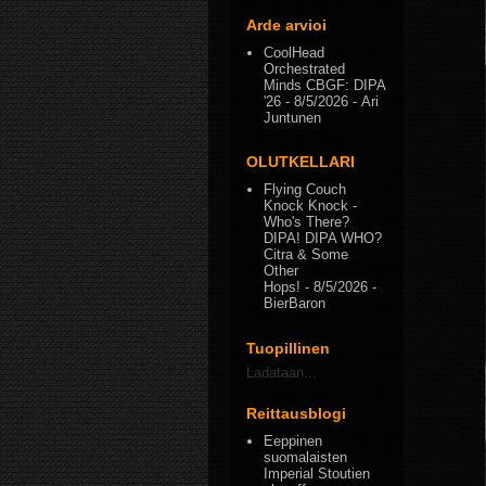
Arde arvioi
CoolHead
Orchestrated
Minds CBGF: DIPA
'26
- 8/5/2026
- Ari
Juntunen
OLUTKELLARI
Flying Couch
Knock Knock -
Who's There?
DIPA! DIPA WHO?
Citra & Some
Other
Hops!
- 8/5/2026
-
BierBaron
Tuopillinen
Ladataan...
Reittausblogi
Eeppinen
suomalaisten
Imperial Stoutien