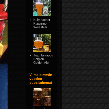
Kulmbacher
Kapuziner
Weissbier
Tuju Jalkapuu
Belgian
Golden Ale
Viimeisimmän
vuoden
suosituimmat