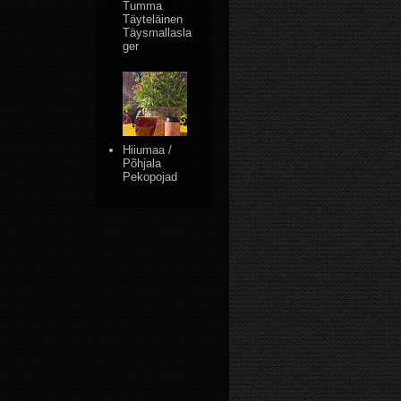
Tumma
Täyteläinen
Täysmallasla
ger
Hiiumaa /
Põhjala
Pekopojad