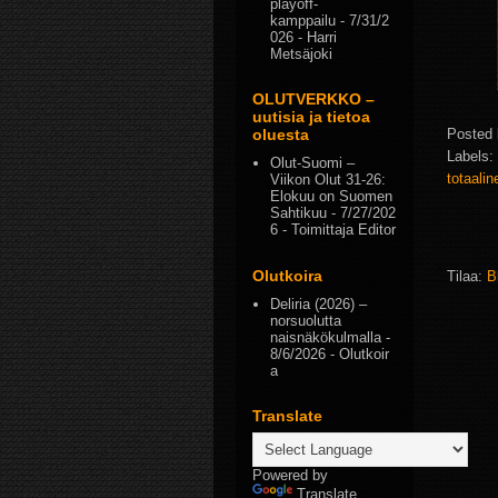
playoff-
kamppailu
- 7/31/2
026
- Harri
Metsäjoki
OLUTVERKKO –
uutisia ja tietoa
Posted
oluesta
Labels:
Olut-Suomi –
totaali
Viikon Olut 31-26:
Elokuu on Suomen
Sahtikuu
- 7/27/202
6
- Toimittaja Editor
Olutkoira
Tilaa:
B
Deliria (2026) –
norsuolutta
naisnäkökulmalla
-
8/6/2026
- Olutkoir
a
Translate
Powered by
Translate