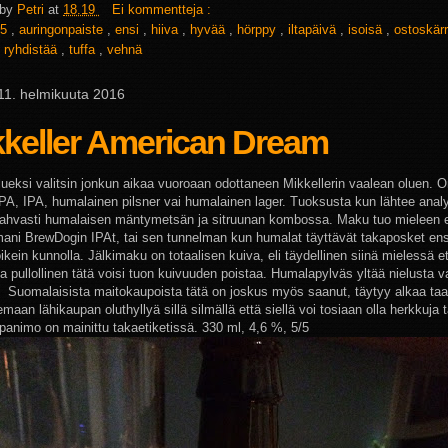
 by
Petri
at
18.19
Ei kommentteja :
5
,
auringonpaiste
,
ensi
,
hiiva
,
hyvää
,
hörppy
,
iltapäivä
,
isoisä
,
ostoskär
,
ryhdistää
,
tuffa
,
vehnä
 11. helmikuuta 2016
kkeller American Dream
ueksi valitsin jonkun aikaa vuoroaan odottaneen Mikkellerin vaalean oluen. 
APA, IPA, humalainen pilsner vai humalainen lager. Tuoksusta kun lähtee anal
vahvasti humalaisen mäntymetsän ja sitruunan kombossa. Maku tuo mieleen
ani BrewDogin IPAt, tai sen tunnelman kun humalat täyttävät takaposket en
ikein kunnolla. Jälkimaku on totaalisen kuiva, eli täydellinen siinä mielessä e
a pullollinen tätä voisi tuon kuivuuden poistaa. Humalapylväs yltää nielusta 
 Suomalaisista maitokaupoista tätä on joskus myös saanut, täytyy alkaa ta
emaan lähikaupan oluthyllyä sillä silmällä että siellä voi tosiaan olla herkkuja t
 panimo on mainittu takaetiketissä. 330 ml, 4,6 %, 5/5