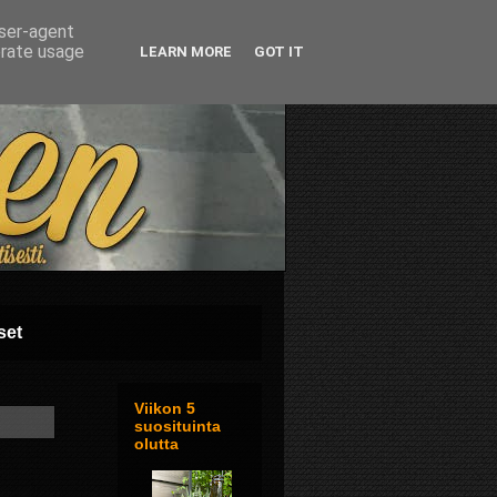
user-agent
erate usage
LEARN MORE
GOT IT
set
Viikon 5
suosituinta
olutta