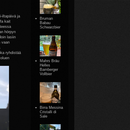
-iltapäivä ja
Bruman
fa kait
Babau
steessa
Schwarzbier
kan hörpyn
oin lasiin
n vaan
a
oka ryhdistää
 oluen
Mahrs Bräu
Helles
Bamberger
Vollbier
Birra Messina
Cristalli di
Sale