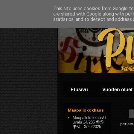
This site uses cookies from Google to 
are shared with Google along with per
statistics, and to detect and address 
Etusivu
Vuoden oluet
Maapallokokkaus
Maapallokokkaus/T
uvalu 24/235 🌏🌎
perjant
🌍🪐
- 3/29/2025