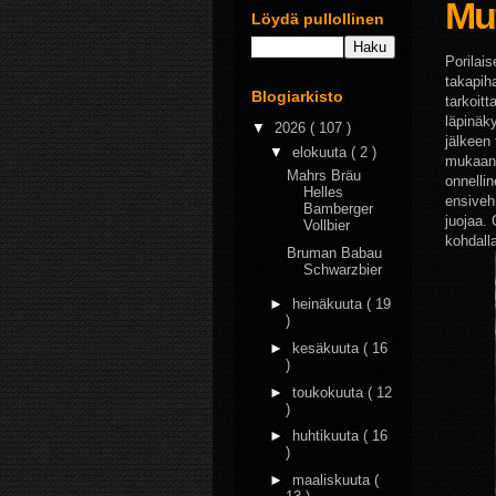
Muf
Löydä pullollinen
Porilais
takapiha
Blogiarkisto
tarkoit
läpinäk
▼
2026
( 107 )
jälkeen 
▼
elokuuta
( 2 )
mukaan.
Mahrs Bräu
onnellin
Helles
ensiveh
Bamberger
juojaa.
Vollbier
kohdalla
Bruman Babau
Schwarzbier
►
heinäkuuta
( 19
)
►
kesäkuuta
( 16
)
►
toukokuuta
( 12
)
►
huhtikuuta
( 16
)
►
maaliskuuta
(