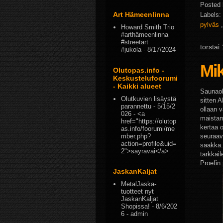
Posted
Art Hämeenlinna
Labels:
pylväs
Howard Smith Trio
#arthämeenlinna
#streetart
torstai
#jukola
- 8/17/2024
Mi
Olutopas.info -
Keskustelufoorumi
- Kaikki alueet
Saunaol
Olutkuvien lisäystä
sitten 
parannettu
- 5/15/2
ollaan 
026
- <a
maistam
href="https://olutop
kertaa o
as.info/foorumi/me
mber.php?
seuraav
action=profile&uid=
saakka.
2">sayravai</a>
tarkkail
Proefin
JaskanKaljat
MetalJaska-
tuotteet nyt
JaskanKaljat
Shopissa!
- 8/6/202
6
- admin