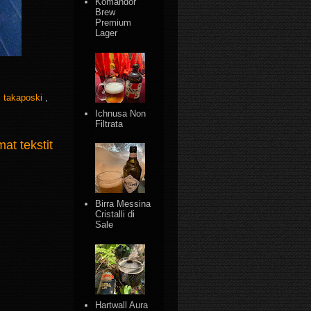
Komandor
Brew
Premium
Lager
,
takaposki
,
Ichnusa Non
Filtrata
t tekstit
Birra Messina
Cristalli di
Sale
Hartwall Aura