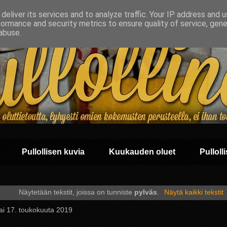
deliver its services and to analyze traffic. Your IP address and 
formance and security metrics to ensure quality of service, gen
abuse.
Pullollisen kuvia
Kuukauden oluet
Pullolli
Näytetään tekstit, joissa on tunniste
pylväs
.
Näytä kaikki tekstit
ai 17. toukokuuta 2019