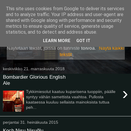
This site uses cookies from Google to deliver its services
Pullollinen
and to analyze traffic. Your IP address and user-agent are
shared with Google along with performance and security
metrics to ensure quality of service, generate usage
statistics, and to detect and address abuse.
▼
LEARN MORE
GOT IT
Näytetään tekstit, joissa on tunniste
toivoa
.
Näytä kaikki
tekstit
keskiviikko 21. marraskuuta 2018
Bombardier Glorious English
Ale
›
Tykkimiesolut kaatuu kuparisena tuoppiin, päälle
syntyy vähän samettista vaahtoa. Pullosta
kaataessa kuuluu sellaista mainoksista tuttua
peh...
perjantai 31. heinäkuuta 2015
Koch Nisu Nisuõlu