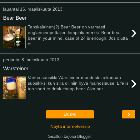
lauantai 16. maaliskuuta 2013
Bear Beer
›
Tanskalainen(?) Bear Beer on varmasti
englanninopettajien lempiolutmerkki: Bear bear
beer in your mind, case of 24 is enough. Jos olutta
ei ...
perjantai 8. helmikuuta 2013
Warsteiner
›
Vanha suosikki Warsteiner muodostui aikanaan
suosikiksi kun sillä oli niin hyvä mainoslause: Life is
too short to drink cheap beer. Aika per...
›
Etusivu
Näytä internetversio
Sisällön tarjoaa
Blogger
.