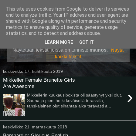
This site uses cookies from Google to deliver its services
Pullollinen
and to analyze traffic. Your IP address and user-agent are
shared with Google along with performance and security
metrics to ensure quality of service, generate usage
statistics, and to detect and address abuse.
▼
LEARN MORE
GOT IT
Näytetään tekstit, joissa on tunniste
mainos
.
Näytä
kaikki tekstit
keskiviikko 17. huhtikuuta 2019
Mikkeller Female Brunette Girls
Are Awesome
›
Mikkellerin kuukausiboxista oli säästynyt yksi olut.
Sauna ja pieni hetki keväisellä terassilla,
tanskalainen olut sihahtaa aika terävästi a...
keskiviikko 21. marraskuuta 2018
Bombardier Glorious English