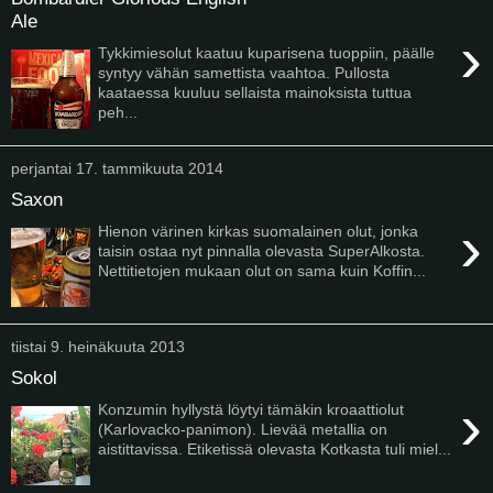
Ale
›
Tykkimiesolut kaatuu kuparisena tuoppiin, päälle
syntyy vähän samettista vaahtoa. Pullosta
kaataessa kuuluu sellaista mainoksista tuttua
peh...
perjantai 17. tammikuuta 2014
Saxon
›
Hienon värinen kirkas suomalainen olut, jonka
taisin ostaa nyt pinnalla olevasta SuperAlkosta.
Nettitietojen mukaan olut on sama kuin Koffin...
tiistai 9. heinäkuuta 2013
Sokol
›
Konzumin hyllystä löytyi tämäkin kroaattiolut
(Karlovacko-panimon). Lievää metallia on
aistittavissa. Etiketissä olevasta Kotkasta tuli miel...