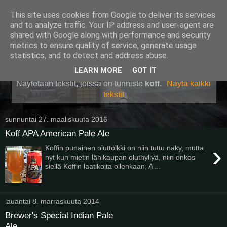
This site uses cookies from Google to deliver its services
Pullollinen
and to analyze traffic. Your IP address and user-agent are
shared with Google along with performance and security
metrics to ensure quality of service, generate usage
statistics, and to detect and address abuse.
▼
LEARN MORE
GOT IT
Näytetään tekstit, joissa on tunniste
koff
.
Näytä kaikki
tekstit
sunnuntai 27. maaliskuuta 2016
Koff APA American Pale Ale
›
Koffin punainen oluttölkki on niin tuttu näky, mutta
nyt kun mietin lähikaupan oluthyllyä, niin onkos
siellä Koffin laatikoita ollenkaan, A ...
lauantai 8. marraskuuta 2014
Brewer's Special Indian Pale
Ale