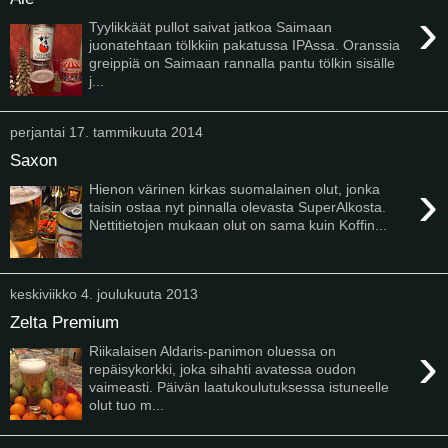
›
Tyylikkäät pullot saivat jatkoa Saimaan
juonatehtaan tölkkiin pakatussa IPAssa. Oranssia
greippiä on Saimaan rannalla pantu tölkin sisälle
j...
perjantai 17. tammikuuta 2014
Saxon
›
Hienon värinen kirkas suomalainen olut, jonka
taisin ostaa nyt pinnalla olevasta SuperAlkosta.
Nettitietojen mukaan olut on sama kuin Koffin...
keskiviikko 4. joulukuuta 2013
Zelta Premium
›
Riikalaisen Aldaris-panimon oluessa on
repäisykorkki, joka sihahti avatessa oudon
vaimeasti. Päivän laatukoulutuksessa istuneelle
olut tuo m...