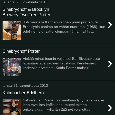
lauantai 26. lokakuuta 2013
Sinebrychoff & Brooklyn
Brewery Two Tree Porter
›
Piti maistella Kahden vanhan puun portteri, tai
Brooklynin panimo on vähän nuorempi (1988), kun
edellinen olut sattui olemaan tämän isä tai...
Sinebrychoff Porter
›
Viekää minut baariin veljet soi Bar Sivutaskussa
lauantai-iltapäiväoluen taustaksi. Perinteisesti
korkealle arvostettu Koffin Porter maistui...
torstai 31. tammikuuta 2013
Kulmbacher Edelherb
Saksalainen Pilsner on maultaan lyhyt ja raikas, ei
›
ihan tavallista koffiakaan, muttei mitään
erikoistakaan, kyllähän tätä nyt voisi ottaa t...