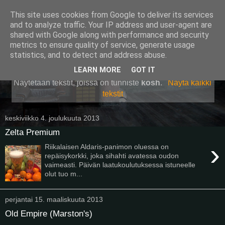
This site uses cookies from Google to deliver its services
Pullollinen
and to analyze traffic. Your IP address and user-agent are
shared with Google along with performance and security
metrics to ensure quality of service, generate usage
statistics, and to detect and address abuse.
▼
LEARN MORE
GOT IT
Näytetään tekstit, joissa on tunniste
kosh
.
Näytä kaikki
tekstit
keskiviikko 4. joulukuuta 2013
Zelta Premium
›
Riikalaisen Aldaris-panimon oluessa on
repäisykorkki, joka sihahti avatessa oudon
vaimeasti. Päivän laatukoulutuksessa istuneelle
olut tuo m...
perjantai 15. maaliskuuta 2013
Old Empire (Marston's)