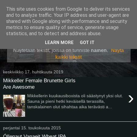
This site uses cookies from Google to deliver its services
Pullollinen
and to analyze traffic. Your IP address and user-agent are
shared with Google along with performance and security
metrics to ensure quality of service, generate usage
statistics, and to detect and address abuse.
▼
LEARN MORE
GOT IT
Näytetään tekstit, joissa on tunniste
nainen
.
Näytä
kaikki tekstit
keskiviikko 17. huhtikuuta 2019
Mikkeller Female Brunette Girls
Are Awesome
›
Mikkellerin kuukausiboxista oli säästynyt yksi olut.
Sauna ja pieni hetki keväisellä terassilla,
tanskalainen olut sihahtaa aika terävästi a...
perjantai 15. toukokuuta 2015
Óllenaut Vanaeit Wheat IPA