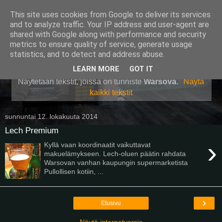
This site uses cookies from Google to deliver its services
Pullollinen
and to analyze traffic. Your IP address and user-agent are
shared with Google along with performance and security
metrics to ensure quality of service, generate usage
statistics, and to detect and address abuse.
▼
LEARN MORE
GOT IT
Näytetään tekstit, joissa on tunniste
Warsova
.
Näytä
kaikki tekstit
sunnuntai 12. lokakuuta 2014
Lech Premium
›
Kyllä vaan koordinaatit vaikuttavat
makuelämykseen. Lech-oluen päätin rahdata
Warsovan vanhan kaupungin supermarketista
Pullollisen kotiin, ...
›
Etusivu
Näytä internetversio