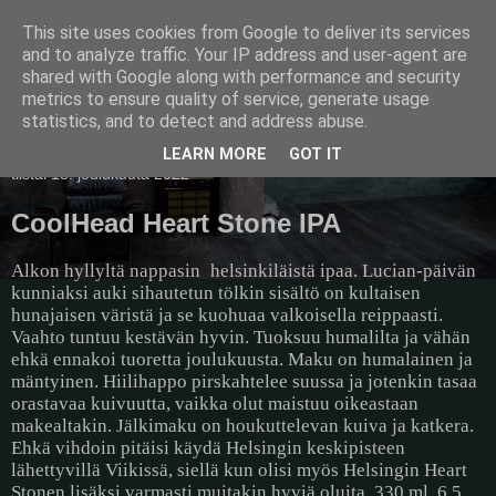
This site uses cookies from Google to deliver its services
Pullollinen
and to analyze traffic. Your IP address and user-agent are
shared with Google along with performance and security
metrics to ensure quality of service, generate usage
statistics, and to detect and address abuse.
▼
LEARN MORE
GOT IT
tiistai 13. joulukuuta 2022
CoolHead Heart Stone IPA
Alkon hyllyltä nappasin
helsinkiläistä ipaa. Lucian-päivän
kunniaksi auki sihautetun tölkin sisältö on kultaisen
hunajaisen väristä ja se kuohuaa valkoisella reippaasti.
Vaahto tuntuu kestävän hyvin. Tuoksuu humalilta ja vähän
ehkä ennakoi tuoretta joulukuusta. Maku on humalainen ja
mäntyinen. Hiilihappo pirskahtelee suussa ja jotenkin tasaa
orastavaa kuivuutta, vaikka olut maistuu oikeastaan
makealtakin. Jälkimaku on houkuttelevan kuiva ja katkera.
Ehkä vihdoin pitäisi käydä Helsingin keskipisteen
lähettyvillä Viikissä, siellä kun olisi myös Helsingin Heart
Stonen lisäksi varmasti muitakin hyviä oluita. 330 ml, 6,5