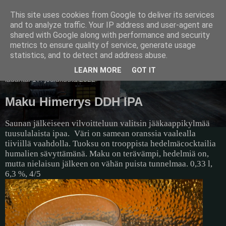
This site uses cookies from Google to deliver its services
Pullollinen
and to analyze traffic. Your IP address and user-agent are
shared with Google along with performance and security
metrics to ensure quality of service, generate usage
statistics, and to detect and address abuse.
▼
LEARN MORE
GOT IT
lauantai 17. joulukuuta 2022
Maku Himerrys DDH IPA
Saunan jälkeiseen vilvoitteluun valitsin jääkaappikylmää
tuusulalaista ipaa.
Väri on samean oranssia vaalealla
tiiviillä vaahdolla. Tuoksu on trooppista hedelmäcocktailia
humalien sävyttämänä. Maku on terävämpi, hedelmiä on,
mutta nielaisun jälkeen on vähän puista tunnelmaa. 0,33 l,
6,3 %, 4/5