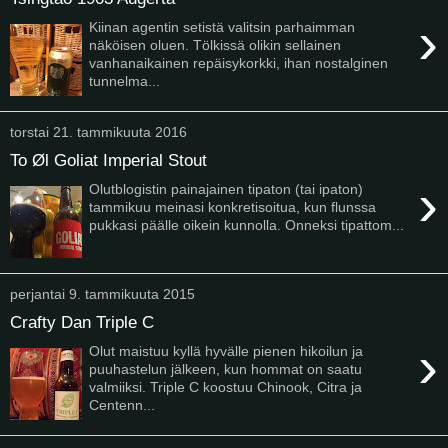
›
Kiinan agentin setistä valitsin parhaimman
näköisen oluen. Tölkissä olikin sellainen
vanhanaikainen repäisykorkki, ihan nostalginen
tunnelma...
torstai 21. tammikuuta 2016
To Øl Goliat Imperial Stout
›
Olutblogistin painajainen tipaton (tai ipaton)
tammikuu meinasi konkretisoitua, kun flunssa
pukkasi päälle oikein kunnolla. Onneksi tipattom...
perjantai 9. tammikuuta 2015
Crafty Dan Triple C
›
Olut maistuu kyllä hyvälle pienen hikoilun ja
puuhastelun jälkeen, kun hommat on saatu
valmiiksi. Triple C koostuu Chinook, Citra ja
Centenn...