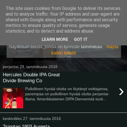
This site uses cookies from Google to deliver its services
Pullollinen
and to analyze traffic. Your IP address and user-agent are
shared with Google along with performance and security
metrics to ensure quality of service, generate usage
statistics, and to detect and address abuse.
▼
LEARN MORE
GOT IT
Näytetään tekstit, joissa on tunniste
tammikuu
.
Näytä
kaikki tekstit
perjantai 29. tammikuuta 2016
Hercules Double IPA Great
Divide Brewing Co
›
Pullollinen hyvää olutta on löytänyt voittajansa,
parempaa on pullollinen hyvää olutta perjantai-
iltana. Amerikkalainen DIPA Denveristä tuok...
keskiviikko 27. tammikuuta 2016
Tsingtao 1903 Augerta