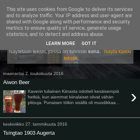
This site uses cookies from Google to deliver its services
Pullollinen
and to analyze traffic. Your IP address and user-agent are
shared with Google along with performance and security
metrics to ensure quality of service, generate usage
statistics, and to detect and address abuse.
▼
LEARN MORE
GOT IT
Näytetään tekstit, joissa on tunniste
kiina
.
Näytä kaikki
tekstit
maanantai 2. toukokuuta 2016
Aiwon Beer
›
Kaverin tuliainen Kiinasta odotteli kesäisempiä
hetkiä, kun aiemmat kiinalaiset olivat vähän
pliisuja. Punaisen tölkin sisällä oli muodikkaa...
keskiviikko 27. tammikuuta 2016
Tsingtao 1903 Augerta