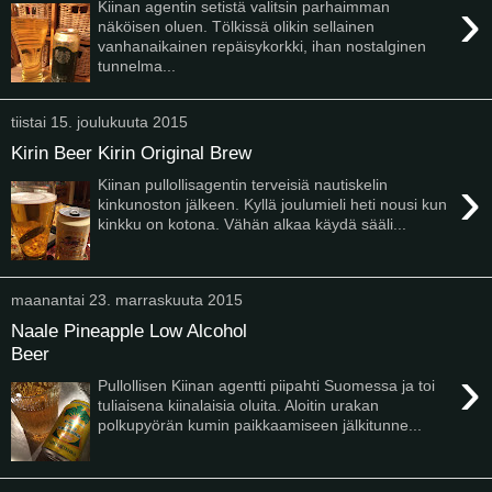
›
Kiinan agentin setistä valitsin parhaimman
näköisen oluen. Tölkissä olikin sellainen
vanhanaikainen repäisykorkki, ihan nostalginen
tunnelma...
tiistai 15. joulukuuta 2015
Kirin Beer Kirin Original Brew
›
Kiinan pullollisagentin terveisiä nautiskelin
kinkunoston jälkeen. Kyllä joulumieli heti nousi kun
kinkku on kotona. Vähän alkaa käydä sääli...
maanantai 23. marraskuuta 2015
Naale Pineapple Low Alcohol
Beer
›
Pullollisen Kiinan agentti piipahti Suomessa ja toi
tuliaisena kiinalaisia oluita. Aloitin urakan
polkupyörän kumin paikkaamiseen jälkitunne...