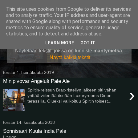
This site uses cookies from Google to deliver its services
Pullollinen
and to analyze traffic. Your IP address and user-agent are
shared with Google along with performance and security
metrics to ensure quality of service, generate usage
statistics, and to detect and address abuse.
▼
LEARN MORE
GOT IT
Näytetään tekstit, joissa on tunniste
mäntymetsä
.
Näytä kaikki tekstit
torstai 4. heinäkuuta 2019
Minipivovar Angeluš Pale Ale
›
Splitin-reissun Brac-risteilyn jälkeen piti vähän
yrittää viilentää itseään Luxuryrooms Dinon
terassilla. Olueksi valikoituu Splitin toisest...
torstai 14. kesäkuuta 2018
Sonnisaari Kuula India Pale
Lager