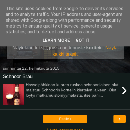
This site uses cookies from Google to deliver its services
Pullollinen
and to analyze traffic. Your IP address and user-agent are
shared with Google along with performance and security
metrics to ensure quality of service, generate usage
statistics, and to detect and address abuse.
▼
LEARN MORE
GOT IT
Näytetään tekstit, joissa on tunniste
kortteli
.
Näytä
kaikki tekstit
sunnuntai 22. helmikuuta 2015
Schnoor Bräu
›
Hasselpähkinän kuoren ruskea schnoorilainen olut
maistuu Schnoorin korttelin kiertelyn jälkeen. Olut
löytyi matkamuistomyymälästä, itse pani...
›
Etusivu
Näytä internetversio