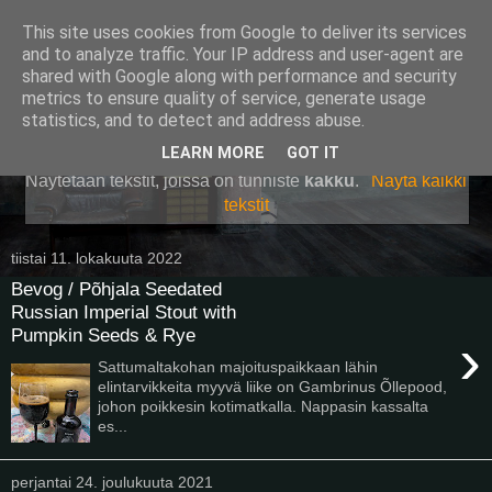
This site uses cookies from Google to deliver its services
Pullollinen
and to analyze traffic. Your IP address and user-agent are
shared with Google along with performance and security
metrics to ensure quality of service, generate usage
statistics, and to detect and address abuse.
▼
LEARN MORE
GOT IT
Näytetään tekstit, joissa on tunniste
kakku
.
Näytä kaikki
tekstit
tiistai 11. lokakuuta 2022
Bevog / Põhjala Seedated
Russian Imperial Stout with
Pumpkin Seeds & Rye
›
Sattumaltakohan majoituspaikkaan lähin
elintarvikkeita myyvä liike on Gambrinus Õllepood,
johon poikkesin kotimatkalla. Nappasin kassalta
es...
perjantai 24. joulukuuta 2021