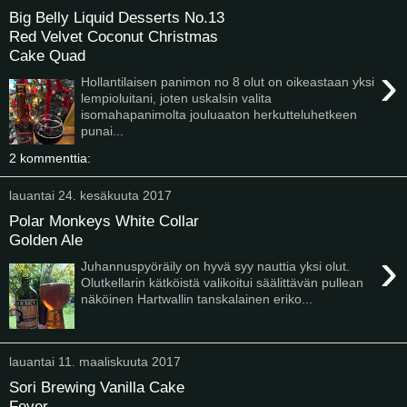
Big Belly Liquid Desserts No.13
Red Velvet Coconut Christmas
Cake Quad
›
Hollantilaisen panimon no 8 olut on oikeastaan yksi
lempioluitani, joten uskalsin valita
isomahapanimolta jouluaaton herkutteluhetkeen
punai...
2 kommenttia:
lauantai 24. kesäkuuta 2017
Polar Monkeys White Collar
Golden Ale
›
Juhannuspyöräily on hyvä syy nauttia yksi olut.
Olutkellarin kätköistä valikoitui säälittävän pullean
näköinen Hartwallin tanskalainen eriko...
lauantai 11. maaliskuuta 2017
Sori Brewing Vanilla Cake
Fever