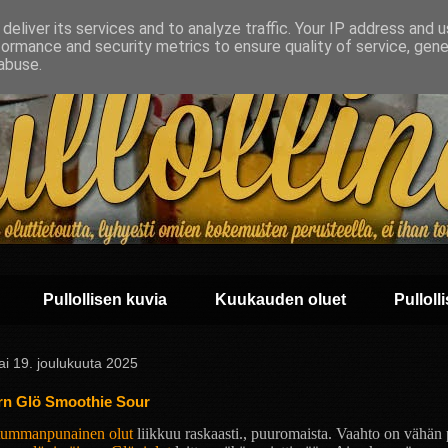
deliver its services and to analyze traffic. Your IP address and 
formance and security metrics to ensure quality of service, gen
abuse.
Pullollisen kuvia
Kuukauden oluet
Pullolli
ai 19. joulukuuta 2025
rn Glö Smoothie Sour
tummanpunainen olut
liikkuu raskaasti., puuromaista. Vaahto on vähän 