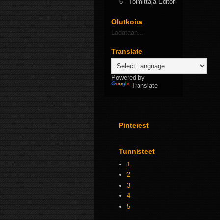
6
- Toimittaja Editor
Olutkoira
Ladataan...
Translate
Powered by
Translate
Pinterest
Tunnisteet
1
2
3
4
5