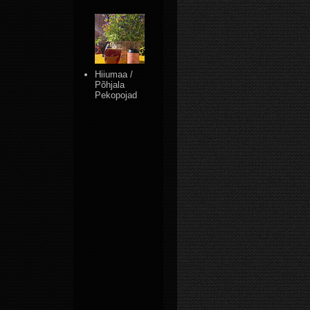
Hiiumaa /
Põhjala
Pekopojad