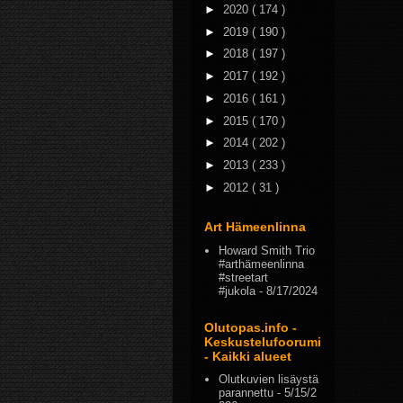
►
2020
( 174 )
►
2019
( 190 )
►
2018
( 197 )
►
2017
( 192 )
►
2016
( 161 )
►
2015
( 170 )
►
2014
( 202 )
►
2013
( 233 )
►
2012
( 31 )
Art Hämeenlinna
Howard Smith Trio
#arthämeenlinna
#streetart
#jukola
- 8/17/2024
Olutopas.info -
Keskustelufoorumi
- Kaikki alueet
Olutkuvien lisäystä
parannettu
- 5/15/2