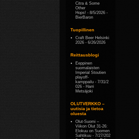
Citra & Some
Other
Hops!
- 8/5/2026
-
BierBaron
Tuopillinen
Craft Beer Helsinki
2026
- 6/26/2026
Reittausblogi
Eeppinen
suomalaisten
Imperial Stoutien
playoff-
kamppailu
- 7/31/2
026
- Harri
Metsäjoki
OLUTVERKKO –
uutisia ja tietoa
oluesta
Olut-Suomi –
Viikon Olut 31-26:
Elokuu on Suomen
Sahtikuu
- 7/27/202