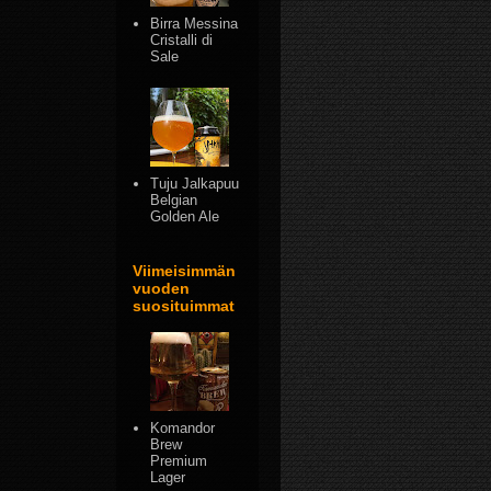
Birra Messina
Cristalli di
Sale
Tuju Jalkapuu
Belgian
Golden Ale
Viimeisimmän
vuoden
suosituimmat
Komandor
Brew
Premium
Lager