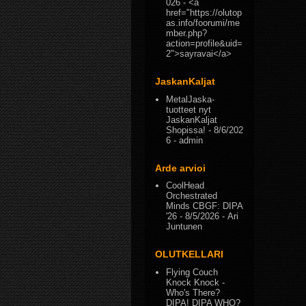
026
- <a
href="https://olutop
as.info/foorumi/me
mber.php?
action=profile&uid=
2">sayravai</a>
JaskanKaljat
MetalJaska-
tuotteet nyt
JaskanKaljat
Shopissa!
- 8/6/202
6
- admin
Arde arvioi
CoolHead
Orchestrated
Minds CBGF: DIPA
'26
- 8/5/2026
- Ari
Juntunen
OLUTKELLARI
Flying Couch
Knock Knock -
Who's There?
DIPA! DIPA WHO?