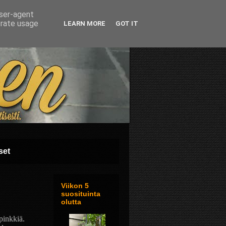
user-agent
erate usage
LEARN MORE
GOT IT
set
Viikon 5
suosituinta
olutta
pinkkiä.