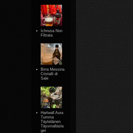
Ichnusa Non
Filtrata
Birra Messina
Cristalli di
Sale
Hartwall Aura
Tumma
Täyteläinen
Täysmallasla
ger