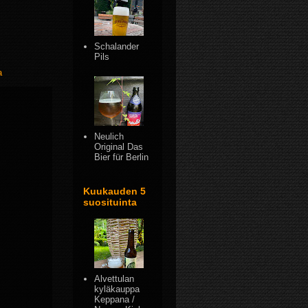
Schalander
Pils
a
Neulich
Original Das
Bier für Berlin
Kuukauden 5
suosituinta
Alvettulan
kyläkauppa
Keppana /