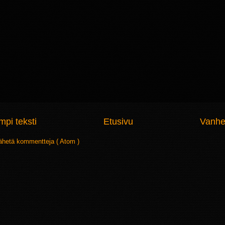
pi teksti
Etusivu
Vanhe
ähetä kommentteja ( Atom )