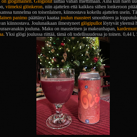
 on glögimäinen
.
Glögiolut
laittaa vähän miettimään. Aina kun näen u
on,
viimeksi glönkeron
, niin ajattelen että kaikkea siihen lonkeroon pitää
anssa tunnelma on toisenlainen, kiinnostava kokeilu ajattelen usein. T
alainen panimo
päättänyt kaataa
joulun mausteet
smoothieen ja lopputul
van kiinnostava. Joulunaikaan ilmestyneet
glögipullot
löytyvät yleensä h
seuraavanakin jouluna. Maku on mausteinen ja makeanhapan,
kardemu
aa
. Yksi glögi joulussa riittää, tämä oli todellisuudessa jo toinen. 0,44 l,