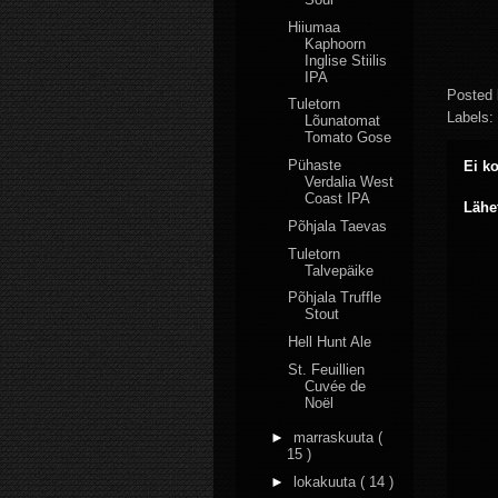
Hiiumaa
Kaphoorn
Inglise Stiilis
IPA
Posted
Tuletorn
Labels:
Lõunatomat
Tomato Gose
Pühaste
Ei k
Verdalia West
Coast IPA
Lähe
Põhjala Taevas
Tuletorn
Talvepäike
Põhjala Truffle
Stout
Hell Hunt Ale
St. Feuillien
Cuvée de
Noël
►
marraskuuta
(
15 )
►
lokakuuta
( 14 )