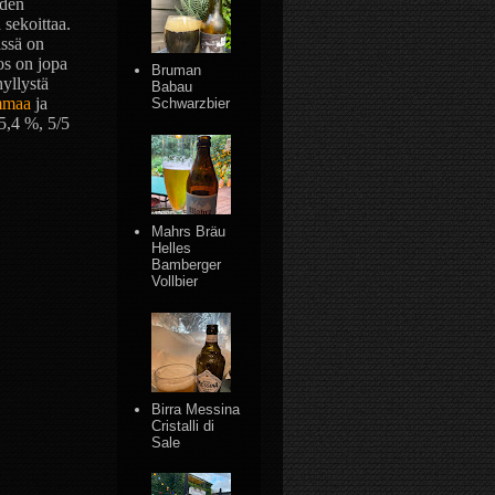
uden
 sekoittaa.
ässä on
os on jopa
Bruman
yllystä
Babau
mmaa
ja
Schwarzbier
 5,4 %, 5/5
Mahrs Bräu
Helles
Bamberger
Vollbier
Birra Messina
Cristalli di
Sale