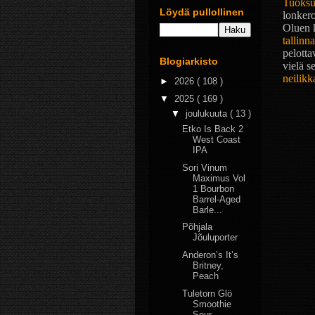
Tuoksu
Löydä pullollinen
lonker
Oluen k
tallinn
pelotta
Blogiarkisto
vielä 
neilikk
►
2026
( 108 )
▼
2025
( 169 )
▼
joulukuuta
( 13 )
Etko Is Back 2
West Coast
IPA
Sori Vinum
Maximus Vol
1 Bourbon
Barrel-Aged
Barle...
Põhjala
Jõuluporter
Anderon’s It’s
Britney,
Peach
Tuletorn Glö
Smoothie
Sour