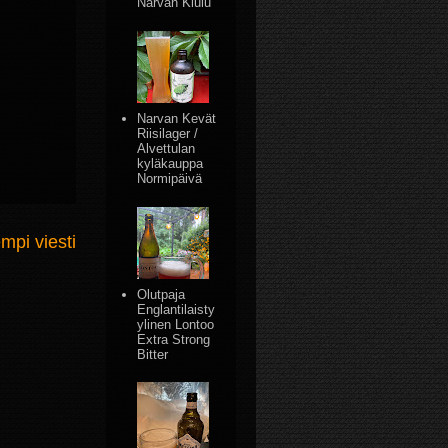
Narvan Kiulu
Narvan Kevät
Riisilager /
Alvettulan
kyläkauppa
Normipäivä
mpi viesti
Olutpaja
Englantilaisty
ylinen Lontoo
Extra Strong
Bitter