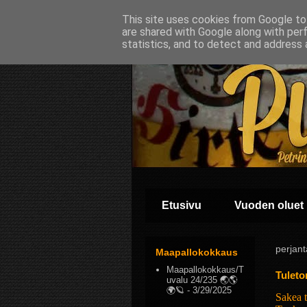
This site uses cookies from Google to 
are shared with Google along with per
statistics, and to detect and address 
Etusivu
Vuoden oluet
perjant
Maapallokokkaus
Maapallokokkaus/T
Tuleto
uvalu 24/235 🌏🌎
🌍🪐
- 3/29/2025
Sakea 