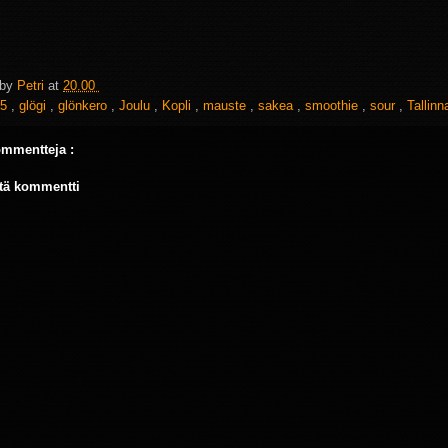
 by
Petri
at
20.00
5
,
glögi
,
glönkero
,
Joulu
,
Kopli
,
mauste
,
sakea
,
smoothie
,
sour
,
Tallinn
ommentteja :
tä kommentti